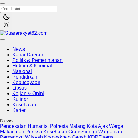
Suararakyat62.com
Sumber Referensi Terpercaya
News
Kabar Daerah
Politik & Pemerintahan
Hukum & Kriminal
Nasional
Pendidikan
Kebudayaan
Lipsus
Kajian & Opini
Kuliner
Kesehatan
Karier
News
Pendekatan Humanis, Polresta Malang Kota Ajak Warga
Makan dan Periksa Kesehatan Gratis
Sinergi Warga dan
Pemangku Wilayah Krapyakrejo Cegah KDRT serta