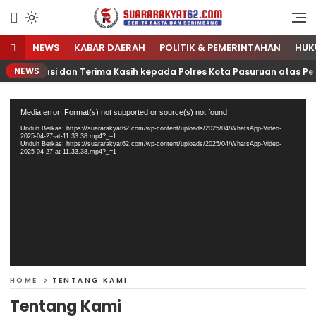
Sumber Referensi Terpercaya
Suararakyat62.com
NEWS
KABAR DAERAH
POLITIK & PEMERINTAHAN
HUK
NEWS
 Apresiasi dan Terima Kasih kepada Polres Kota Pasuruan atas Pe
Pemutar
Media error: Format(s) not supported or source(s) not found
Video
Unduh Berkas: https://suararakyat62.com/wp-content/uploads/2025/04/WhatsApp-Video-
2025-04-27-at-11.33.38.mp4?_=1
Unduh Berkas: https://suararakyat62.com/wp-content/uploads/2025/04/WhatsApp-Video-
2025-04-27-at-11.33.38.mp4?_=1
HOME
TENTANG KAMI
Tentang Kami