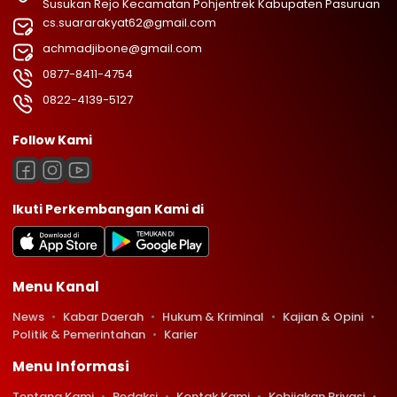
Susukan Rejo Kecamatan Pohjentrek Kabupaten Pasuruan
cs.suararakyat62@gmail.com
achmadjibone@gmail.com
0877-8411-4754
0822-4139-5127
Follow Kami
Ikuti Perkembangan Kami di
Menu Kanal
News
Kabar Daerah
Hukum & Kriminal
Kajian & Opini
Politik & Pemerintahan
Karier
Menu Informasi
Tentang Kami
Redaksi
Kontak Kami
Kebijakan Privasi