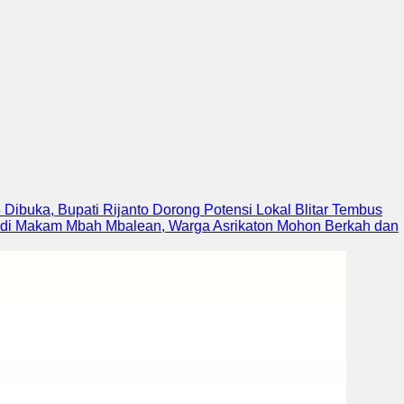
6 Dibuka, Bupati Rijanto Dorong Potensi Lokal Blitar Tembus
di Makam Mbah Mbalean, Warga Asrikaton Mohon Berkah dan