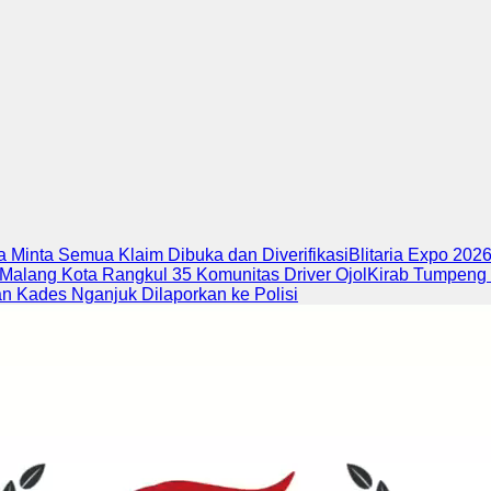
 Minta Semua Klaim Dibuka dan Diverifikasi
Blitaria Expo 202
 Malang Kota Rangkul 35 Komunitas Driver Ojol
Kirab Tumpeng 
 Kades Nganjuk Dilaporkan ke Polisi