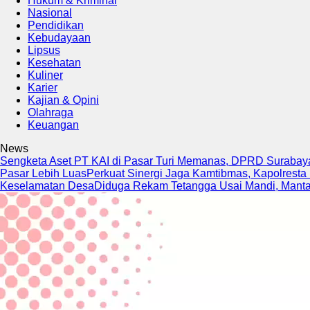
Hukum & Kriminal
Nasional
Pendidikan
Kebudayaan
Lipsus
Kesehatan
Kuliner
Karier
Kajian & Opini
Olahraga
Keuangan
News
Sengketa Aset PT KAI di Pasar Turi Memanas, DPRD Surabaya
Pasar Lebih Luas
Perkuat Sinergi Jaga Kamtibmas, Kapolresta
Keselamatan Desa
Diduga Rekam Tetangga Usai Mandi, Mantan