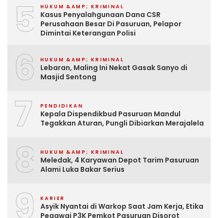
5
HUKUM &AMP; KRIMINAL
Kasus Penyalahgunaan Dana CSR
Perusahaan Besar Di Pasuruan, Pelapor
Dimintai Keterangan Polisi
6
HUKUM &AMP; KRIMINAL
Lebaran, Maling Ini Nekat Gasak Sanyo di
Masjid Sentong
7
PENDIDIKAN
Kepala Dispendikbud Pasuruan Mandul
Tegakkan Aturan, Pungli Dibiarkan Merajalela
8
HUKUM &AMP; KRIMINAL
Meledak, 4 Karyawan Depot Tarim Pasuruan
Alami Luka Bakar Serius
9
KARIER
Asyik Nyantai di Warkop Saat Jam Kerja, Etika
Pegawai P3K Pemkot Pasuruan Disorot