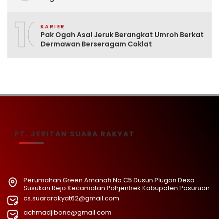
10
KARIER
Pak Ogah Asal Jeruk Berangkat Umroh Berkat
Dermawan Berseragam Coklat
PT. JERITAN SUARA RAKYAT
Perumahan Green Amanah No.C5 Dusun Plugon Desa
Susukan Rejo Kecamatan Pohjentrek Kabupaten Pasuruan
cs.suararakyat62@gmail.com
achmadjibone@gmail.com