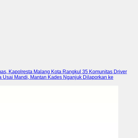
mas, Kapolresta Malang Kota Rangkul 35 Komunitas Driver
 Usai Mandi, Mantan Kades Nganjuk Dilaporkan ke