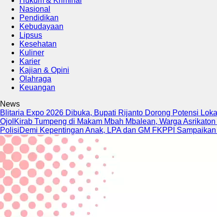
Hukum & Kriminal
Nasional
Pendidikan
Kebudayaan
Lipsus
Kesehatan
Kuliner
Karier
Kajian & Opini
Olahraga
Keuangan
News
Blitaria Expo 2026 Dibuka, Bupati Rijanto Dorong Potensi Loka
Ojol
Kirab Tumpeng di Makam Mbah Mbalean, Warga Asrikato
Polisi
Demi Kepentingan Anak, LPA dan GM FKPPI Sampaikan