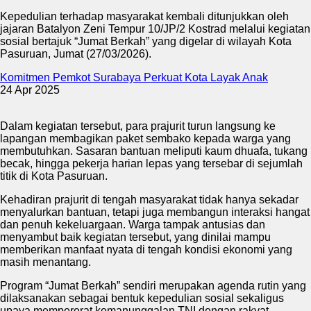
Kepedulian terhadap masyarakat kembali ditunjukkan oleh
jajaran Batalyon Zeni Tempur 10/JP/2 Kostrad melalui kegiatan
sosial bertajuk “Jumat Berkah” yang digelar di wilayah Kota
Pasuruan, Jumat (27/03/2026).
Komitmen Pemkot Surabaya Perkuat Kota Layak Anak
24 Apr 2025
Dalam kegiatan tersebut, para prajurit turun langsung ke
lapangan membagikan paket sembako kepada warga yang
membutuhkan. Sasaran bantuan meliputi kaum dhuafa, tukang
becak, hingga pekerja harian lepas yang tersebar di sejumlah
titik di Kota Pasuruan.
Kehadiran prajurit di tengah masyarakat tidak hanya sekadar
menyalurkan bantuan, tetapi juga membangun interaksi hangat
dan penuh kekeluargaan. Warga tampak antusias dan
menyambut baik kegiatan tersebut, yang dinilai mampu
memberikan manfaat nyata di tengah kondisi ekonomi yang
masih menantang.
Program “Jumat Berkah” sendiri merupakan agenda rutin yang
dilaksanakan sebagai bentuk kepedulian sosial sekaligus
upaya mempererat kemanunggalan TNI dengan rakyat.