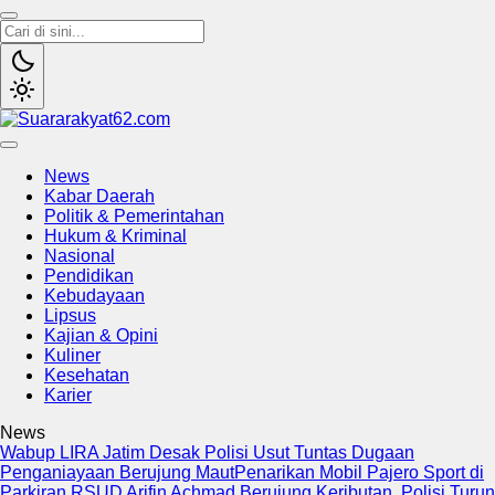
Suararakyat62.com
Sumber Referensi Terpercaya
News
Kabar Daerah
Politik & Pemerintahan
Hukum & Kriminal
Nasional
Pendidikan
Kebudayaan
Lipsus
Kajian & Opini
Kuliner
Kesehatan
Karier
News
Wabup LIRA Jatim Desak Polisi Usut Tuntas Dugaan
Penganiayaan Berujung Maut
Penarikan Mobil Pajero Sport di
Parkiran RSUD Arifin Achmad Berujung Keributan, Polisi Turun