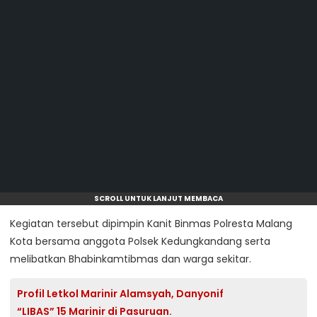
SCROLL UNTUK LANJUT MEMBACA
Kegiatan tersebut dipimpin Kanit Binmas Polresta Malang
Kota bersama anggota Polsek Kedungkandang serta
melibatkan Bhabinkamtibmas dan warga sekitar.
Profil Letkol Marinir Alamsyah, Danyonif
“LIBAS” 15 Marinir di Pasuruan.