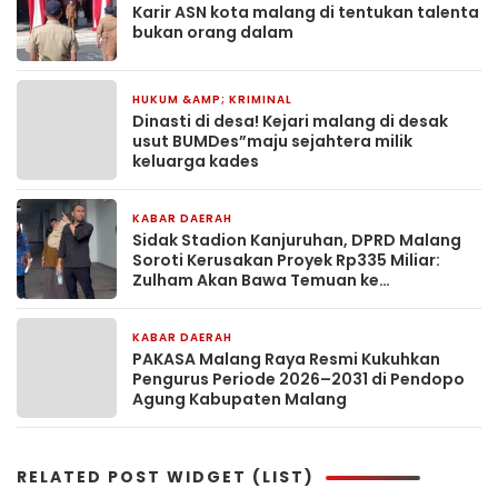
Karir ASN kota malang di tentukan talenta
bukan orang dalam
HUKUM &AMP; KRIMINAL
4 hari yang lalu
Dinasti di desa! Kejari malang di desak
usut BUMDes”maju sejahtera milik
keluarga kades
KABAR DAERAH
5 hari yang lalu
Sidak Stadion Kanjuruhan, DPRD Malang
Soroti Kerusakan Proyek Rp335 Miliar:
Zulham Akan Bawa Temuan ke
Kementerian PU
KABAR DAERAH
5 hari yang lalu
PAKASA Malang Raya Resmi Kukuhkan
Pengurus Periode 2026–2031 di Pendopo
Agung Kabupaten Malang
RELATED POST WIDGET (LIST)