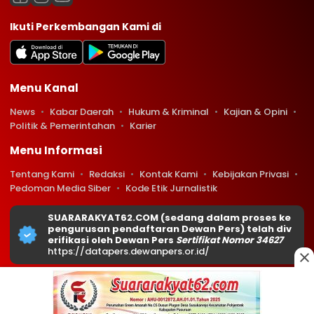
Ikuti Perkembangan Kami di
Menu Kanal
News
Kabar Daerah
Hukum & Kriminal
Kajian & Opini
Politik & Pemerintahan
Karier
Menu Informasi
Tentang Kami
Redaksi
Kontak Kami
Kebijakan Privasi
Pedoman Media Siber
Kode Etik Jurnalistik
SUARARAKYAT62.COM (sedang dalam proses ke
pengurusan pendaftaran Dewan Pers) telah div
erifikasi oleh Dewan Pers
Sertifikat Nomor 34627
https://datapers.dewanpers.or.id/
Copyright © 2026 Suararakyat62.com. All rights reserved.
0
0
279