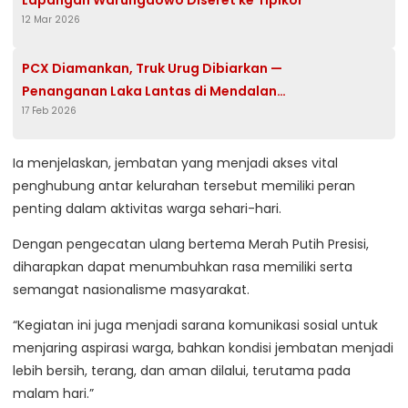
Lapangan Warungdowo Diseret ke Tipikor
12 Mar 2026
PCX Diamankan, Truk Urug Dibiarkan —
Penanganan Laka Lantas di Mendalan
17 Feb 2026
Disorot
Ia menjelaskan, jembatan yang menjadi akses vital
penghubung antar kelurahan tersebut memiliki peran
penting dalam aktivitas warga sehari-hari.
Dengan pengecatan ulang bertema Merah Putih Presisi,
diharapkan dapat menumbuhkan rasa memiliki serta
semangat nasionalisme masyarakat.
“Kegiatan ini juga menjadi sarana komunikasi sosial untuk
menjaring aspirasi warga, bahkan kondisi jembatan menjadi
lebih bersih, terang, dan aman dilalui, terutama pada
malam hari.”