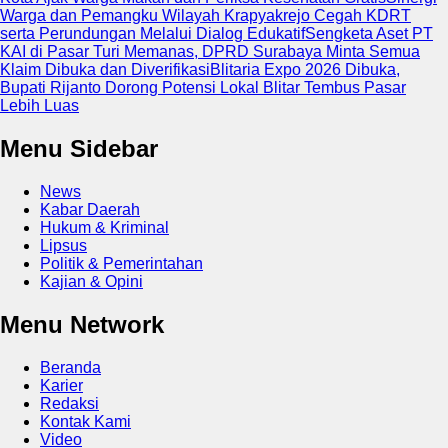
Warga dan Pemangku Wilayah Krapyakrejo Cegah KDRT
serta Perundungan Melalui Dialog Edukatif
Sengketa Aset PT
KAI di Pasar Turi Memanas, DPRD Surabaya Minta Semua
Klaim Dibuka dan Diverifikasi
Blitaria Expo 2026 Dibuka,
Bupati Rijanto Dorong Potensi Lokal Blitar Tembus Pasar
Lebih Luas
Menu Sidebar
News
Kabar Daerah
Hukum & Kriminal
Lipsus
Politik & Pemerintahan
Kajian & Opini
Menu Network
Beranda
Karier
Redaksi
Kontak Kami
Video