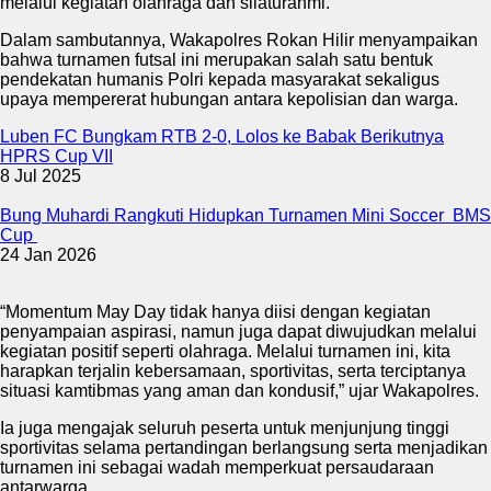
melalui kegiatan olahraga dan silaturahmi.
Dalam sambutannya, Wakapolres Rokan Hilir menyampaikan
bahwa turnamen futsal ini merupakan salah satu bentuk
pendekatan humanis Polri kepada masyarakat sekaligus
upaya mempererat hubungan antara kepolisian dan warga.
Luben FC Bungkam RTB 2-0, Lolos ke Babak Berikutnya
HPRS Cup VII
8 Jul 2025
Bung Muhardi Rangkuti Hidupkan Turnamen Mini Soccer BMS
Cup
24 Jan 2026
“Momentum May Day tidak hanya diisi dengan kegiatan
penyampaian aspirasi, namun juga dapat diwujudkan melalui
kegiatan positif seperti olahraga. Melalui turnamen ini, kita
harapkan terjalin kebersamaan, sportivitas, serta terciptanya
situasi kamtibmas yang aman dan kondusif,” ujar Wakapolres.
Ia juga mengajak seluruh peserta untuk menjunjung tinggi
sportivitas selama pertandingan berlangsung serta menjadikan
turnamen ini sebagai wadah memperkuat persaudaraan
antarwarga.