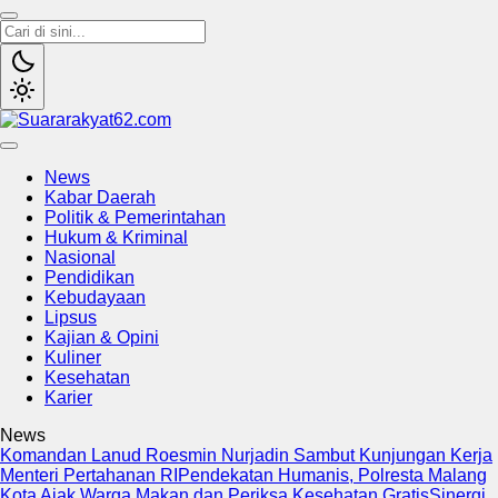
Suararakyat62.com
Sumber Referensi Terpercaya
News
Kabar Daerah
Politik & Pemerintahan
Hukum & Kriminal
Nasional
Pendidikan
Kebudayaan
Lipsus
Kajian & Opini
Kuliner
Kesehatan
Karier
News
Komandan Lanud Roesmin Nurjadin Sambut Kunjungan Kerja
Menteri Pertahanan RI
Pendekatan Humanis, Polresta Malang
Kota Ajak Warga Makan dan Periksa Kesehatan Gratis
Sinergi