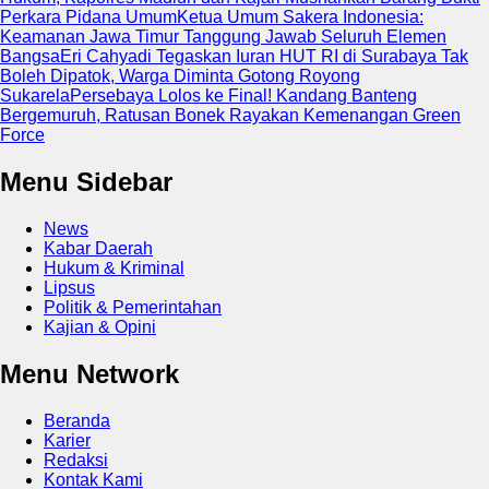
Perkara Pidana Umum
Ketua Umum Sakera Indonesia:
Keamanan Jawa Timur Tanggung Jawab Seluruh Elemen
Bangsa
Eri Cahyadi Tegaskan Iuran HUT RI di Surabaya Tak
Boleh Dipatok, Warga Diminta Gotong Royong
Sukarela
Persebaya Lolos ke Final! Kandang Banteng
Bergemuruh, Ratusan Bonek Rayakan Kemenangan Green
Force
Menu Sidebar
News
Kabar Daerah
Hukum & Kriminal
Lipsus
Politik & Pemerintahan
Kajian & Opini
Menu Network
Beranda
Karier
Redaksi
Kontak Kami