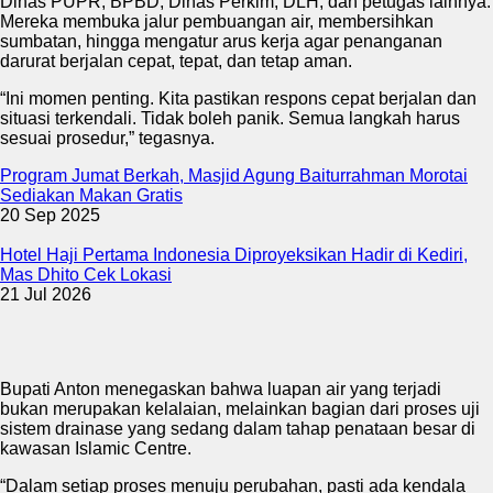
Dinas PUPR, BPBD, Dinas Perkim, DLH, dan petugas lainnya.
Mereka membuka jalur pembuangan air, membersihkan
sumbatan, hingga mengatur arus kerja agar penanganan
darurat berjalan cepat, tepat, dan tetap aman.
“Ini momen penting. Kita pastikan respons cepat berjalan dan
situasi terkendali. Tidak boleh panik. Semua langkah harus
sesuai prosedur,” tegasnya.
Program Jumat Berkah, Masjid Agung Baiturrahman Morotai
Sediakan Makan Gratis
20 Sep 2025
Hotel Haji Pertama Indonesia Diproyeksikan Hadir di Kediri,
Mas Dhito Cek Lokasi
21 Jul 2026
Bupati Anton menegaskan bahwa luapan air yang terjadi
bukan merupakan kelalaian, melainkan bagian dari proses uji
sistem drainase yang sedang dalam tahap penataan besar di
kawasan Islamic Centre.
“Dalam setiap proses menuju perubahan, pasti ada kendala