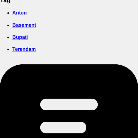
Tag
Anton
Basement
Bupati
Terendam