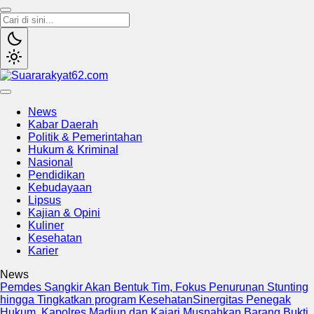
Suararakyat62.com
Sumber Referensi Terpercaya
News
Kabar Daerah
Politik & Pemerintahan
Hukum & Kriminal
Nasional
Pendidikan
Kebudayaan
Lipsus
Kajian & Opini
Kuliner
Kesehatan
Karier
News
Pemdes Sangkir Akan Bentuk Tim, Fokus Penurunan Stunting
hingga Tingkatkan program Kesehatan
Sinergitas Penegak
Hukum, Kapolres Madiun dan Kajari Musnahkan Barang Bukti