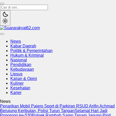
Suararakyat62.com
Sumber Referensi Terpercaya
News
Kabar Daerah
Politik & Pemerintahan
Hukum & Kriminal
Nasional
Pendidikan
Kebudayaan
Lipsus
Kajian & Opini
Kuliner
Kesehatan
Karier
News
Penarikan Mobil Pajero Sport di Parkiran RSUD Arifin Achmad
Berujung Keributan, Polisi Turun Tangan
Selamat Hari Jadi
Ponorogo ke-530
Polsek Rambah Samo Tanam Jagung Pipil