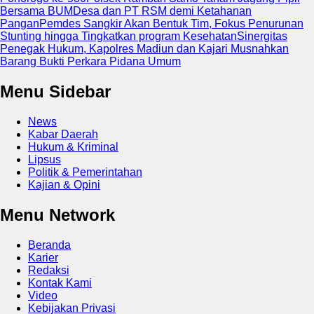
Bersama BUMDesa dan PT RSM demi Ketahanan
Pangan
Pemdes Sangkir Akan Bentuk Tim, Fokus Penurunan
Stunting hingga Tingkatkan program Kesehatan
Sinergitas
Penegak Hukum, Kapolres Madiun dan Kajari Musnahkan
Barang Bukti Perkara Pidana Umum
Menu Sidebar
News
Kabar Daerah
Hukum & Kriminal
Lipsus
Politik & Pemerintahan
Kajian & Opini
Menu Network
Beranda
Karier
Redaksi
Kontak Kami
Video
Kebijakan Privasi