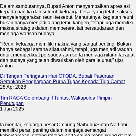
Dalam sambutannya, Bupati Anton menyampaikan apresiasi
kepada panitia dan seluruh keluarga besar yang telah sukses
menyelenggarakan reuni tersebut. Menurutnya, kegiatan reuni
bukan hanya menjadi ajang temu kangen, tetapi juga memiliki
makna strategis dalam mempererat tali persaudaraan dan
menjaga warisan budaya.
“Reuni keluarga memiliki makna yang sangat penting. Bukan
hanya sebagai sarana silaturahmi, tetapi juga menjadi wadah
untuk memperkuat persaudaraan serta menjaga nilai-nilai adat
dan budaya yang telah diwariskan oleh para leluhur,” ujar
Anton.
Di Tengah Peringatan Hari OTODA, Bupati Pasuruan
Serahkan Penghargaan Purna Tugas Kepada Tiga Camat
28 Apr 2026
Tim RAGA Gelombang II Tuntas, Wakapolda Pimpin
Penutupan
1 Jun 2025
Ia menilai, keluarga besar Ompung Naihubu/Sutan Na Lobi
memiliki peran penting dalam menjaga semangat
kebersamaan, gotong royong, serta saling mendukung dalam