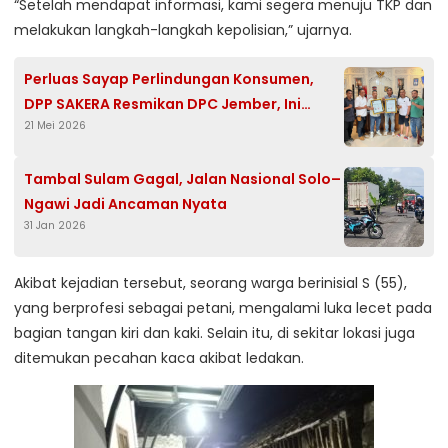
“Setelah mendapat informasi, kami segera menuju TKP dan
melakukan langkah-langkah kepolisian,” ujarnya.
Perluas Sayap Perlindungan Konsumen,
DPP SAKERA Resmikan DPC Jember, Ini
21 Mei 2026
Amanah Abah Rommy
Tambal Sulam Gagal, Jalan Nasional Solo–
Ngawi Jadi Ancaman Nyata
31 Jan 2026
Akibat kejadian tersebut, seorang warga berinisial S (55),
yang berprofesi sebagai petani, mengalami luka lecet pada
bagian tangan kiri dan kaki. Selain itu, di sekitar lokasi juga
ditemukan pecahan kaca akibat ledakan.