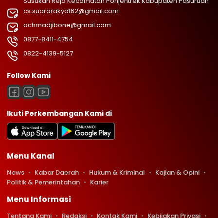
Susukan Rejo Kecamatan Pohjentrek Kabupaten Pasuruan
cs.suararakyat62@gmail.com
achmadjibone@gmail.com
0877-8411-4754
0822-4139-5127
Follow Kami
Ikuti Perkembangan Kami di
Menu Kanal
News
Kabar Daerah
Hukum & Kriminal
Kajian & Opini
Politik & Pemerintahan
Karier
Menu Informasi
Tentang Kami
Redaksi
Kontak Kami
Kebijakan Privasi