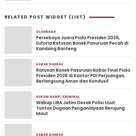
RELATED POST WIDGET (LIST)
OLAHRAGA
15 jam yang lalu
Persebaya Juara Piala Presiden 2026,
Euforia Ratusan Bonek Pasuruan Pecah di
Kandang Banteng
KABAR DAERAH
15 jam yang lalu
Ratusan Bonek Pasuruan Nobar Final Piala
Presiden 2026 di Kantor PDI Perjuangan,
Berlangsung Aman dan Kondusif
HUKUM &AMP; KRIMINAL
18 jam yang lalu
Wabup LIRA Jatim Desak Polisi Usut
Tuntas Dugaan Penganiayaan Berujung
Maut
KABAR DAERAH
23 jam yang lalu