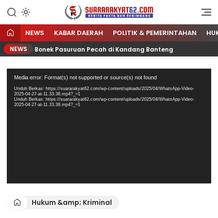
Sumber Referensi Terpercaya
Suararakyat62.com
NEWS
KABAR DAERAH
POLITIK & PEMERINTAHAN
HU
NEWS
 Ratusan Bonek Pasuruan Pecah di Kandang Banteng
Rat
Pemutar
Media error: Format(s) not supported or source(s) not found
Video
Unduh Berkas: https://suararakyat62.com/wp-content/uploads/2025/04/WhatsApp-Video-
2025-04-27-at-11.33.38.mp4?_=1
Unduh Berkas: https://suararakyat62.com/wp-content/uploads/2025/04/WhatsApp-Video-
2025-04-27-at-11.33.38.mp4?_=1
Hukum &amp; Kriminal