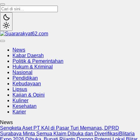
Suararakyat62.com
Sumber Referensi Terpercaya
News
Kabar Daerah
Politik & Pemerintahan
Hukum & Kriminal
Nasional
Pendidikan
Kebudayaan
Lipsus
Kajian & Opini
Kuliner
Kesehatan
Karier
News
Sengketa Aset PT KAI di Pasar Turi Memanas, DPRD
Surabaya Minta Semua Klaim Dibuka dan Diverifikasi
Blitaria
Expo 2026 Dibuka, Bupati Rijanto Dorong Potensi Lokal Blitar