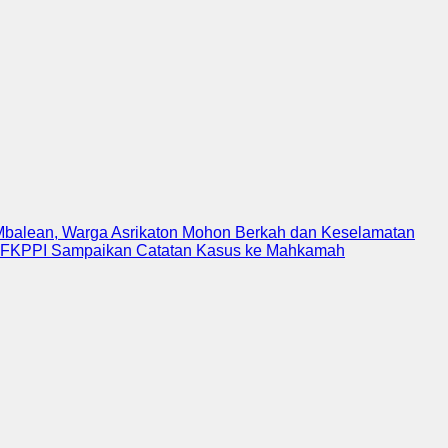
balean, Warga Asrikaton Mohon Berkah dan Keselamatan
 FKPPI Sampaikan Catatan Kasus ke Mahkamah