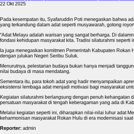
22 Okt 2025
Pada kesempatan itu, Syafaruddin Poti menegaskan bahwa adat
yang terkandung dalam adat seperti musyawarah, gotong royo
“Adat Melayu adalah warisan yang sangat berharga. Di dalam
fondasi kehidupan masyarakat kita. Tradisi silaturahmi seperti i
Ia juga menegaskan komitmen Pemerintah Kabupaten Rokan Hul
dengan julukan Negeri Seribu Suluk.
Menurutnya, pelestarian budaya bukan hanya menjadi tanggung
nilai budaya di masa mendatang.
Sementara itu, para tokoh adat yang hadir menyampaikan apres
eksistensi lembaga adat menjadi motivasi bagi masyarakat un
Kegiatan silaturahmi berlangsung dengan penuh kehangatan 
persatuan masyarakat di tengah keberagaman yang ada di Ka
Melalui kegiatan seperti ini, diharapkan nilai-nilai luhur a
keharmonisan masyarakat Rokan Hulu di era modernisasi saat i
Reporter:
admin