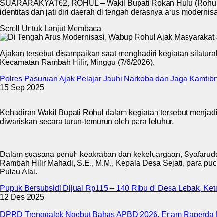
SUARARAKYAT62, ROHUL – Wakil Bupati Rokan Hulu (Rohul), H.
identitas dan jati diri daerah di tengah derasnya arus moderni
Scroll Untuk Lanjut Membaca
Ajakan tersebut disampaikan saat menghadiri kegiatan silatur
Kecamatan Rambah Hilir, Minggu (7/6/2026).
Polres Pasuruan Ajak Pelajar Jauhi Narkoba dan Jaga Kamtib
15 Sep 2025
Kehadiran Wakil Bupati Rohul dalam kegiatan tersebut menjad
diwariskan secara turun-temurun oleh para leluhur.
Dalam suasana penuh keakraban dan kekeluargaan, Syafaruddi
Rambah Hilir Mahadi, S.E., M.M., Kepala Desa Sejati, para p
Pulau Alai.
Pupuk Bersubsidi Dijual Rp115 – 140 Ribu di Desa Lebak, K
12 Des 2025
DPRD Trenggalek Ngebut Bahas APBD 2026, Enam Raperda D