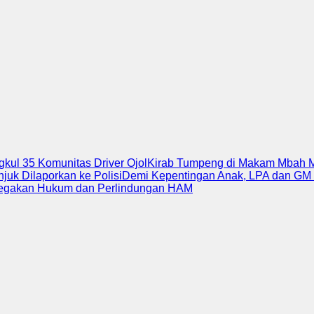
kul 35 Komunitas Driver Ojol
Kirab Tumpeng di Makam Mbah M
uk Dilaporkan ke Polisi
Demi Kepentingan Anak, LPA dan GM
enegakan Hukum dan Perlindungan HAM