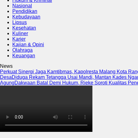
Hukum & Kriminal
Nasional
Pendidikan
Kebudayaan
Lipsus
Kesehatan
Kuliner
Karier
Kajian & Opini
Olahraga
Keuangan
News
Perkuat Sinergi Jaga Kamtibmas, Kapolresta Malang Kota Rang
Desa
Diduga Rekam Tetangga Usai Mandi, Mantan Kades Nganj
Agung
Dakwaan Batal Demi Hukum, Rieke Soroti Kualitas P