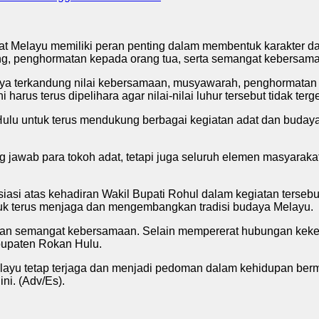
 Melayu memiliki peran penting dalam membentuk karakter dan
ng, penghormatan kepada orang tua, serta semangat kebersama
nya terkandung nilai kebersamaan, musyawarah, penghormatan 
ni harus terus dipelihara agar nilai-nilai luhur tersebut tidak 
u untuk terus mendukung berbagai kegiatan adat dan budaya 
 jawab para tokoh adat, tetapi juga seluruh elemen masyaraka
iasi atas kehadiran Wakil Bupati Rohul dalam kegiatan tersebu
tuk terus menjaga dan mengembangkan tradisi budaya Melayu.
dan semangat kebersamaan. Selain mempererat hubungan kekel
bupaten Rokan Hulu.
dat Melayu tetap terjaga dan menjadi pedoman dalam kehidupan 
ni. (Adv/Es).