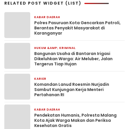
RELATED POST WIDGET (LIST)
KABAR DAERAH
2 jam yang lalu
Polres Pasuruan Kota Gencarkan Patroli,
Berantas Penyakit Masyarakat di
Karanganyar
HUKUM &AMP; KRIMINAL
6 jam yang lalu
Bangunan Usaha di Bantaran Irigasi
Dikeluhkan Warga: Air Meluber, Jalan
Tergerus Tiap Hujan
KARIER
1 hari yang lalu
Komandan Lanud Roesmin Nurjadin
Sambut Kunjungan Kerja Menteri
Pertahanan RI
KABAR DAERAH
1 hari yang lalu
Pendekatan Humanis, Polresta Malang
Kota Ajak Warga Makan dan Periksa
Kesehatan Gratis