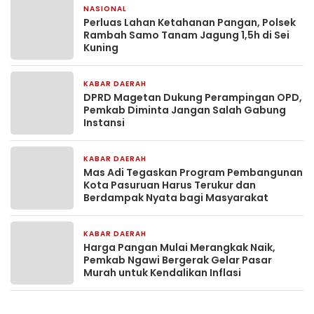
NASIONAL
2 minggu yang lalu
Perluas Lahan Ketahanan Pangan, Polsek
Rambah Samo Tanam Jagung 1,5h di Sei
Kuning
KABAR DAERAH
3 minggu yang lalu
DPRD Magetan Dukung Perampingan OPD,
Pemkab Diminta Jangan Salah Gabung
Instansi
KABAR DAERAH
3 minggu yang lalu
Mas Adi Tegaskan Program Pembangunan
Kota Pasuruan Harus Terukur dan
Berdampak Nyata bagi Masyarakat
KABAR DAERAH
4 minggu yang lalu
Harga Pangan Mulai Merangkak Naik,
Pemkab Ngawi Bergerak Gelar Pasar
Murah untuk Kendalikan Inflasi