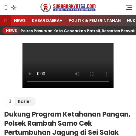
Sumber Referensi Terpercaya
Suararakyat62.com
NEWS
KABAR DAERAH
POLITIK & PEMERINTAHAN
HUK
NEWS
Polres Pasuruan Kota Gencarkan Patroli, Berantas Penyak
Karier
Dukung Program Ketahanan Pangan,
Polsek Rambah Samo Cek
Pertumbuhan Jagung di Sei Salak