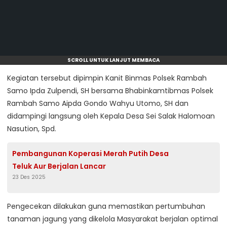
SCROLL UNTUK LANJUT MEMBACA
Kegiatan tersebut dipimpin Kanit Binmas Polsek Rambah
Samo Ipda Zulpendi, SH bersama Bhabinkamtibmas Polsek
Rambah Samo Aipda Gondo Wahyu Utomo, SH dan
didampingi langsung oleh Kepala Desa Sei Salak Halomoan
Nasution, Spd.
Pembangunan Koperasi Merah Putih Desa
Teluk Aur Berjalan Lancar
23 Des 2025
Pengecekan dilakukan guna memastikan pertumbuhan
tanaman jagung yang dikelola Masyarakat berjalan optimal