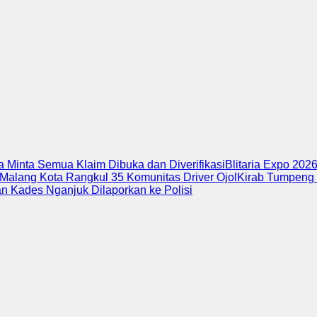
 Minta Semua Klaim Dibuka dan Diverifikasi
Blitaria Expo 202
 Malang Kota Rangkul 35 Komunitas Driver Ojol
Kirab Tumpeng 
 Kades Nganjuk Dilaporkan ke Polisi