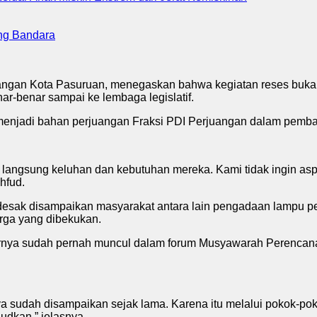
ng Bandara
angan Kota Pasuruan, menegaskan bahwa kegiatan reses bukan
r-benar sampai ke lembaga legislatif.
 menjadi bahan perjuangan Fraksi PDI Perjuangan dalam pemb
angsung keluhan dan kebutuhan mereka. Kami tidak ingin aspira
hfud.
esak disampaikan masyarakat antara lain pengadaan lampu p
rga yang dibekukan.
rnya sudah pernah muncul dalam forum Musyawarah Perencan
ya sudah disampaikan sejak lama. Karena itu melalui pokok-pok
udkan,” jelasnya.