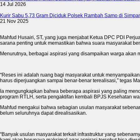
14 Jul 2026
Kurir Sabu 5,73 Gram Diciduk Polsek Rambah Samo di Simpa
21 Nov 2025
Mahfud Husairi, ST, yang juga menjabat Ketua DPC PDI Perju
sarana penting untuk memastikan bahwa suara masyarakat bena
Menurutnya, berbagai aspirasi yang disampaikan warga akan
“Reses ini adalah ruang bagi masyarakat untuk menyampaikan l
harus diperjuangkan sampai benar-benar terealisasi,” tegas Ma
Ia mengungkapkan bahwa beberapa aspirasi yang paling mend
program RTLH, serta pengaktifan kembali BPJS Kesehatan wa
Mahfud mengakui bahwa sebagian usulan masyarakat sebena
belum seluruhnya dapat direalisasikan.
“Banyak usulan masyarakat terkait infrastruktur yang sebenarn
kami akan berupaya maksimal agar aspirasi tersebut bisa diwuj