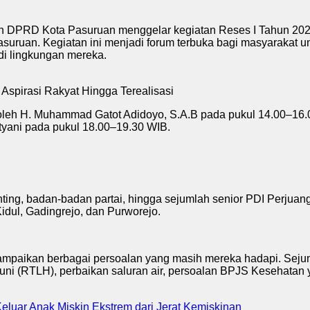
n DPRD Kota Pasuruan menggelar kegiatan Reses I Tahun 2026
suruan. Kegiatan ini menjadi forum terbuka bagi masyarakat 
di lingkungan mereka.
n oleh H. Muhammad Gatot Adidoyo, S.A.B pada pukul 14.00–16.
etyani pada pukul 18.00–19.30 WIB.
nting, badan-badan partai, hingga sejumlah senior PDI Perjuan
idul, Gadingrejo, dan Purworejo.
ampaikan berbagai persoalan yang masih mereka hadapi. Sejum
i (RTLH), perbaikan saluran air, persoalan BPJS Kesehatan y
eluar Anak Miskin Ekstrem dari Jerat Kemiskinan