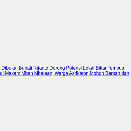
6 Dibuka, Bupati Rijanto Dorong Potensi Lokal Blitar Tembus
di Makam Mbah Mbalean, Warga Asrikaton Mohon Berkah dan