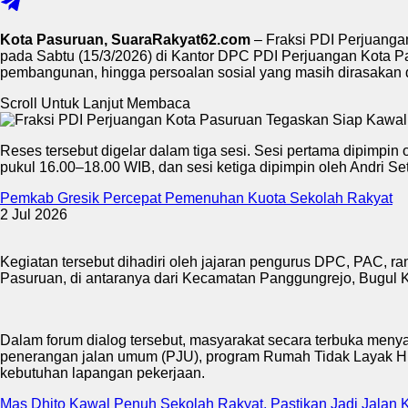
Kota Pasuruan, SuaraRakyat62.com
– Fraksi PDI Perjuanga
pada Sabtu (15/3/2026) di Kantor DPC PDI Perjuangan Kota Pa
pembangunan, hingga persoalan sosial yang masih dirasakan 
Scroll Untuk Lanjut Membaca
Reses tersebut digelar dalam tiga sesi. Sesi pertama dipimpi
pukul 16.00–18.00 WIB, dan sesi ketiga dipimpin oleh Andri S
Pemkab Gresik Percepat Pemenuhan Kuota Sekolah Rakyat
2 Jul 2026
Kegiatan tersebut dihadiri oleh jajaran pengurus DPC, PAC, ra
Pasuruan, di antaranya dari Kecamatan Panggungrejo, Bugul K
Dalam forum dialog tersebut, masyarakat secara terbuka meny
penerangan jalan umum (PJU), program Rumah Tidak Layak Hun
kebutuhan lapangan pekerjaan.
Mas Dhito Kawal Penuh Sekolah Rakyat, Pastikan Jadi Jalan K