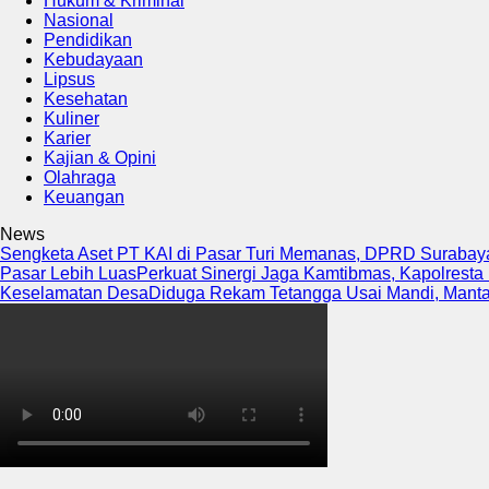
Hukum & Kriminal
Nasional
Pendidikan
Kebudayaan
Lipsus
Kesehatan
Kuliner
Karier
Kajian & Opini
Olahraga
Keuangan
News
Sengketa Aset PT KAI di Pasar Turi Memanas, DPRD Surabaya
Pasar Lebih Luas
Perkuat Sinergi Jaga Kamtibmas, Kapolresta
Keselamatan Desa
Diduga Rekam Tetangga Usai Mandi, Mantan