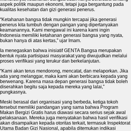
aspek politik maupun ekonomi, tetapi juga bergantung pada
kualitas kesehatan dan gizi generasi penerus.
“Ketahanan bangsa tidak mungkin tercapai jika generasi
penerus kita tumbuh dengan pangan yang dipertanyakan
keamanannya. Kami mengawal ini karena kami ingin
Indonesia memiliki ketahanan generasi bangsa yang nyata,
bukan hanya di atas kertas,” ujar Imam.
Ia menegaskan bahwa inisiatif GENTA Bangsa merupakan
bentuk nyata partisipasi masyarakat yang diwujudkan melalui
proses verifikasi yang terukur dan berkelanjutan.
“Kami akan terus mendorong, mencatat, dan melaporkan. Jika
ada yang melanggar, maka kami akan berbicara kepada yang
berwenang. Karena masa depan generasi bangsa tidak boleh
diserahkan begitu saja kepada mereka yang lalai,”
pungkasnya.
Meski berasal dari organisasi yang berbeda, ketiga tokoh
tersebut memiliki pandangan yang sama bahwa Program
Makan Bergizi Gratis harus diawasi secara serius sejak awal
pelaksanaan. Mereka juga menyatakan bahwa hasil verifikasi
akan disampaikan kepada otoritas terkait, termasuk Inspektorat
Utama Badan Gizi Nasional, apabila ditemukan indikasi