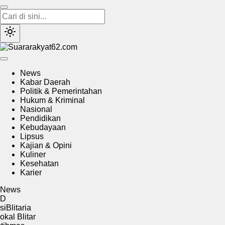
Suararakyat62.com
Sumber Referensi Terpercaya
News
Kabar Daerah
Politik & Pemerintahan
Hukum & Kriminal
Nasional
Pendidikan
Kebudayaan
Lipsus
Kajian & Opini
Kuliner
Kesehatan
Karier
News
aria
litar