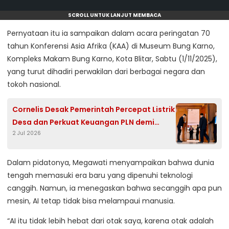
SCROLL UNTUK LANJUT MEMBACA
Pernyataan itu ia sampaikan dalam acara peringatan 70
tahun Konferensi Asia Afrika (KAA) di Museum Bung Karno,
Kompleks Makam Bung Karno, Kota Blitar, Sabtu (1/11/2025),
yang turut dihadiri perwakilan dari berbagai negara dan
tokoh nasional.
Cornelis Desak Pemerintah Percepat Listrik
Desa dan Perkuat Keuangan PLN demi
2 Jul 2026
Ketahanan Energi
Dalam pidatonya, Megawati menyampaikan bahwa dunia
tengah memasuki era baru yang dipenuhi teknologi
canggih. Namun, ia menegaskan bahwa secanggih apa pun
mesin, AI tetap tidak bisa melampaui manusia.
“AI itu tidak lebih hebat dari otak saya, karena otak adalah