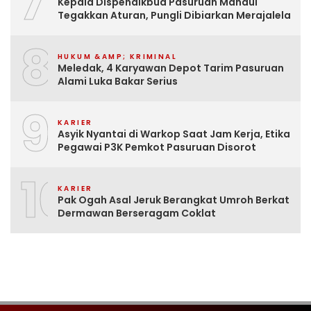
7
Kepala Dispendikbud Pasuruan Mandul
Tegakkan Aturan, Pungli Dibiarkan Merajalela
8
HUKUM &AMP; KRIMINAL
Meledak, 4 Karyawan Depot Tarim Pasuruan
Alami Luka Bakar Serius
9
KARIER
Asyik Nyantai di Warkop Saat Jam Kerja, Etika
Pegawai P3K Pemkot Pasuruan Disorot
10
KARIER
Pak Ogah Asal Jeruk Berangkat Umroh Berkat
Dermawan Berseragam Coklat