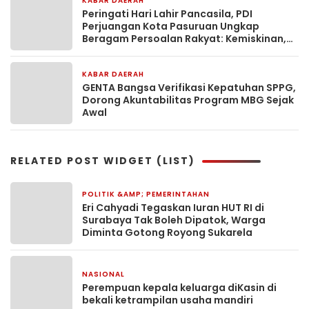
KABAR DAERAH
2 bulan yang lalu
Peringati Hari Lahir Pancasila, PDI
Perjuangan Kota Pasuruan Ungkap
Beragam Persoalan Rakyat: Kemiskinan,
Stunting hingga Nasib UMKM
KABAR DAERAH
2 bulan yang lalu
GENTA Bangsa Verifikasi Kepatuhan SPPG,
Dorong Akuntabilitas Program MBG Sejak
Awal
RELATED POST WIDGET (LIST)
POLITIK &AMP; PEMERINTAHAN
2 hari yang lalu
Eri Cahyadi Tegaskan Iuran HUT RI di
Surabaya Tak Boleh Dipatok, Warga
Diminta Gotong Royong Sukarela
NASIONAL
2 hari yang lalu
Perempuan kepala keluarga diKasin di
bekali ketrampilan usaha mandiri