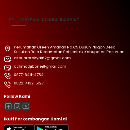
PT. JERITAN SUARA RAKYAT
Perumahan Green Amanah No.C5 Dusun Plugon Desa
Susukan Rejo Kecamatan Pohjentrek Kabupaten Pasuruan
cs.suararakyat62@gmail.com
achmadjibone@gmail.com
0877-8411-4754
0822-4139-5127
Follow Kami
Ikuti Perkembangan Kami di