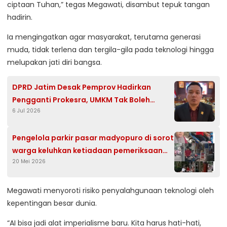
ciptaan Tuhan,” tegas Megawati, disambut tepuk tangan
hadirin.
Ia mengingatkan agar masyarakat, terutama generasi
muda, tidak terlena dan tergila-gila pada teknologi hingga
melupakan jati diri bangsa.
DPRD Jatim Desak Pemprov Hadirkan
Pengganti Prokesra, UMKM Tak Boleh
6 Jul 2026
Kehilangan Kredit Murah
Pengelola parkir pasar madyopuro di sorot
warga keluhkan ketiadaan pemeriksaan
20 Mei 2026
parkir GK saat keluar
Megawati menyoroti risiko penyalahgunaan teknologi oleh
kepentingan besar dunia.
“AI bisa jadi alat imperialisme baru. Kita harus hati-hati,