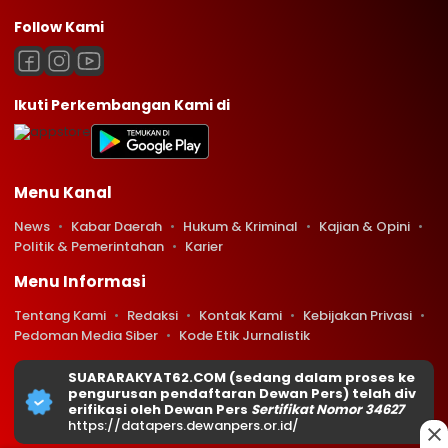
Follow Kami
Ikuti Perkembangan Kami di
Menu Kanal
News
Kabar Daerah
Hukum & Kriminal
Kajian & Opini
Politik & Pemerintahan
Karier
Menu Informasi
Tentang Kami
Redaksi
Kontak Kami
Kebijakan Privasi
Pedoman Media Siber
Kode Etik Jurnalistik
SUARARAKYAT62.COM (sedang dalam proses ke
pengurusan pendaftaran Dewan Pers) telah div
erifikasi oleh Dewan Pers
Sertifikat Nomor 34627
https://datapers.dewanpers.or.id/