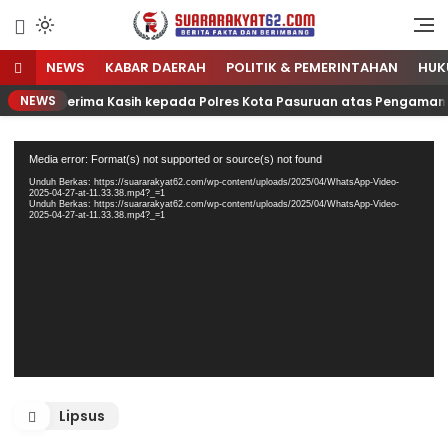
Sumber Referensi Terpercaya
Suararakyat62.com
NEWS
KABAR DAERAH
POLITIK & PEMERINTAHAN
HUK
NEWS
 dan Terima Kasih kepada Polres Kota Pasuruan atas Pengamanan K
Pemutar
Media error: Format(s) not supported or source(s) not found
Video
Unduh Berkas: https://suararakyat62.com/wp-content/uploads/2025/04/WhatsApp-Video-
2025-04-27-at-11.33.38.mp4?_=1
Unduh Berkas: https://suararakyat62.com/wp-content/uploads/2025/04/WhatsApp-Video-
2025-04-27-at-11.33.38.mp4?_=1
Lipsus