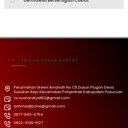
Dermawan Berseragam Coklat
PT. JERITAN SUARA RAKYAT
Perumahan Green Amanah No.C5 Dusun Plugon Desa
Susukan Rejo Kecamatan Pohjentrek Kabupaten Pasuruan
cs.suararakyat62@gmail.com
achmadjibone@gmail.com
0877-8411-4754
0822-4139-5127