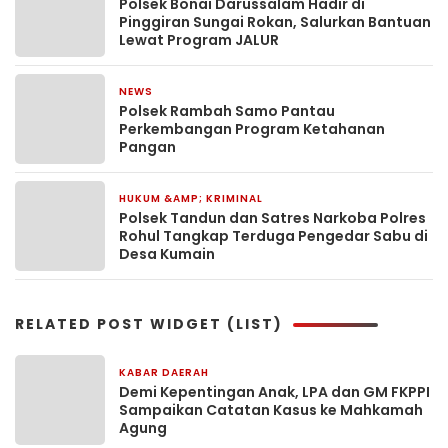
Polsek Bonai Darussalam Hadir di
Pinggiran Sungai Rokan, Salurkan Bantuan
Lewat Program JALUR
NEWS
1 minggu yang lalu
Polsek Rambah Samo Pantau
Perkembangan Program Ketahanan
Pangan
HUKUM &AMP; KRIMINAL
2 minggu yang lalu
Polsek Tandun dan Satres Narkoba Polres
Rohul Tangkap Terduga Pengedar Sabu di
Desa Kumain
RELATED POST WIDGET (LIST)
KABAR DAERAH
2 hari yang lalu
Demi Kepentingan Anak, LPA dan GM FKPPI
Sampaikan Catatan Kasus ke Mahkamah
Agung