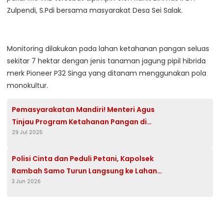
Zulpendi, S.Pdi bersama masyarakat Desa Sei Salak.
Monitoring dilakukan pada lahan ketahanan pangan seluas
sekitar 7 hektar dengan jenis tanaman jagung pipil hibrida
merk Pioneer P32 Singa yang ditanam menggunakan pola
monokultur.
Pemasyarakatan Mandiri! Menteri Agus
Tinjau Program Ketahanan Pangan di
29 Jul 2025
Malang
Polisi Cinta dan Peduli Petani, Kapolsek
Rambah Samo Turun Langsung ke Lahan
3 Jun 2026
Jagung