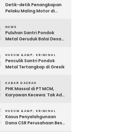
Detik-detik Penangkapan
Pelaku Maling Motor di
Pabrik Rokok
2
NEWS
Puluhan Santri Pondok
Metal Geruduk Balai Desa
Kawisrejo
3
HUKUM &AMP; KRIMINAL
Penculik Santri Pondok
Metal Tertangkap di Gresik
4
KABAR DAERAH
PHK Massal di PT MCM,
Karyawan Kecewa: Tak Ada
Sosialisasi, Hanya Diminta
5
Tanda Tangan
HUKUM &AMP; KRIMINAL
Kasus Penyalahgunaan
Dana CSR Perusahaan Besar
Di Pasuruan, Pelapor