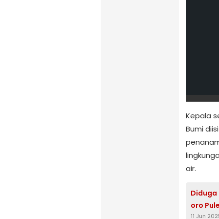
Kepala s
Bumi diis
penanam
lingkung
air.
Diduga 
oro Pul
11 Jun 202