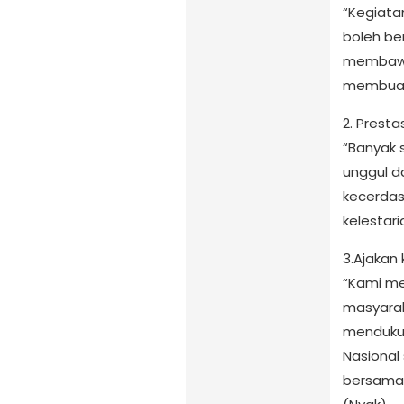
“Kegiata
boleh ber
membawa 
membua
2. Presta
“Banyak 
unggul d
kecerdas
kelestari
3.Ajakan
“Kami me
masyara
mendukun
Nasional 
bersama,