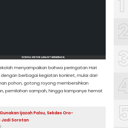
1
SCROLL UNTUK LANJUT MEMBACA
ekolah menyampaikan bahwa peringatan Hari
i dengan berbagai kegiatan konkret, mulai dari
an pohon, gotong royong membersihkan
an, pemilahan sampah, hingga kampanye hemat
Gunakan Ijazah Palsu, Sekdes Oro-
e Jadi Sorotan
5