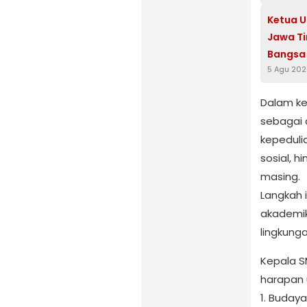
Ketua 
Jawa Ti
Bangsa
5 Agu 20
Dalam keg
sebagai
kepeduli
sosial, h
masing.
Langkah 
akademik
lingkunga
Kepala S
harapan 
1. Buday