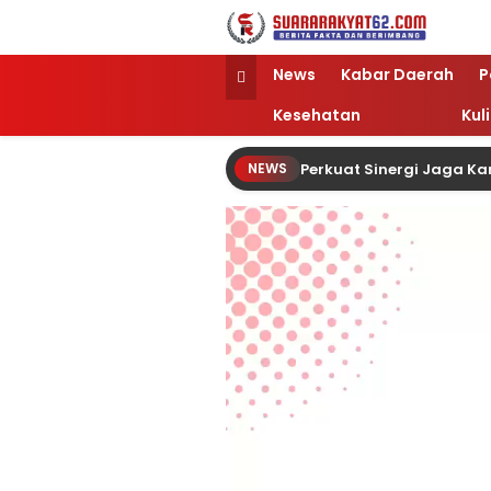
Suararakyat62.com
Sumber Referensi Terpercaya
News
Kabar Daerah
P
Kesehatan
Kul
Perkuat Sinergi Jaga Ka
NEWS