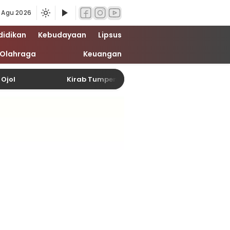
 Agu 2026
didikan
Kebudayaan
Lipsus
Olahraga
Keuangan
 Ojol
Kirab Tumpeng di Makam Mbah Mbalean, Wa