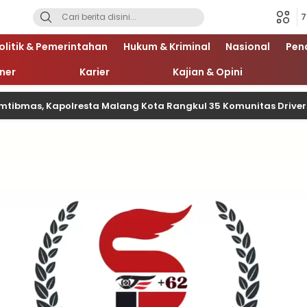
7
olitik & Pemerintahan
Hukum & Kriminal
Nasional
Pen
iner
Karier
Kajian & Opini
mtibmas, Kapolresta Malang Kota Rangkul 35 Komunitas Driver
Pemutar
Video