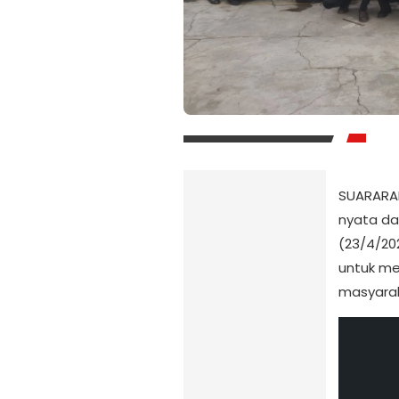
SUARARAK
nyata da
(23/4/20
untuk me
masyarak