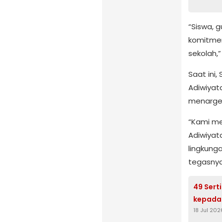
“Siswa, g
komitmen
sekolah,”
Saat ini
Adiwiyata
menarget
“Kami m
Adiwiyat
lingkung
tegasnya
49 Sert
kepada
18 Jul 202