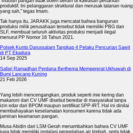
“Industri pangan tidak boleh berdiri di kawasan pertanian
produktif. Ini pelanggaran struktural dan merusak tatanan ruang
yang sah,” tegas Imam.
Tak hanya itu, JARAKK juga mencatat bahwa bangunan
produksi milik perusahaan tersebut tidak memiliki PBG dan
SLF, membuat seluruh aktivitas produksi menjadi ilegal
menurut PP Nomor 16 Tahun 2021.
Polsek Kunto Darussalam Tangkap 4 Pelaku Pencurian Sawit
di PT Ekadura
14 Sep 2025
Safari Ramadhan Perdana Berthema Mempererat Ukhuwah di
Bumi Lancang Kuning
21 Feb 2026
Yang lebih mencengangkan, produk seperti mie kering dan
makaroni dari CV UMF disebut beredar di masyarakat tanpa
izin edar dari BPOM maupun sertifikat SPP-IRT. Hal ini dinilai
membahayakan keselamatan konsumen karena tidak ada
jaminan keamanan pangan.
Musa Abidin dari LSM Gerah menambahkan bahwa CV UMF
juga tidak memiliki instalasi pengolahan air limbah, serta tidak