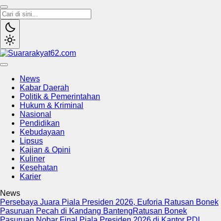
Suararakyat62.com
Sumber Referensi Terpercaya
News
Kabar Daerah
Politik & Pemerintahan
Hukum & Kriminal
Nasional
Pendidikan
Kebudayaan
Lipsus
Kajian & Opini
Kuliner
Kesehatan
Karier
News
Persebaya Juara Piala Presiden 2026, Euforia Ratusan Bonek
Pasuruan Pecah di Kandang Banteng
Ratusan Bonek
Pasuruan Nobar Final Piala Presiden 2026 di Kantor PDI