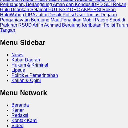
Perjuangan, Berlangsung Aman dan Kondusif
DPD SIJI Rokan
Hulu Ucapkan Selamat HUT Ke-2 DPC AKPERSI Rokan
Hulu
Wabup LIRA Jatim Desak Polisi Usut Tuntas Dugaan
Penganiayaan Berujung Maut
Penarikan Mobil Pajero Sport di
Parkiran RSUD Arifin Achmad Berujung Keributan, Polisi Turun
Tangan
Menu Sidebar
News
Kabar Daerah
Hukum & Kriminal
Lipsus
Politik & Pemerintahan
Kajian & Opini
Menu Network
Beranda
Karier
Redaksi
Kontak Kami
Video