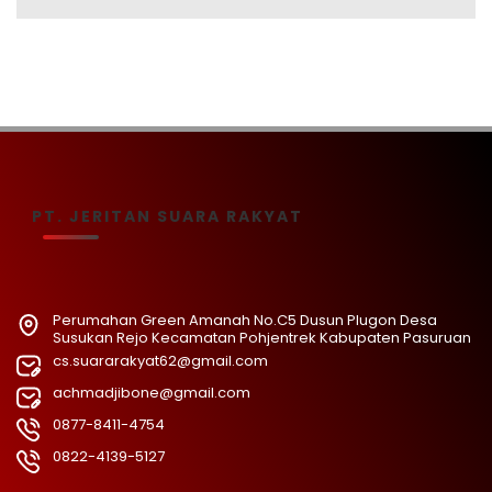
PT. JERITAN SUARA RAKYAT
Perumahan Green Amanah No.C5 Dusun Plugon Desa
Susukan Rejo Kecamatan Pohjentrek Kabupaten Pasuruan
cs.suararakyat62@gmail.com
achmadjibone@gmail.com
0877-8411-4754
0822-4139-5127