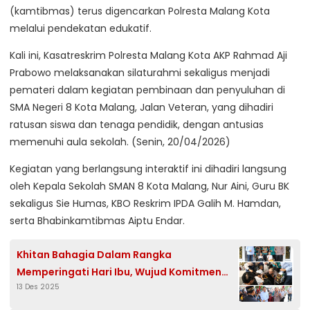
(kamtibmas) terus digencarkan Polresta Malang Kota
melalui pendekatan edukatif.
Kali ini, Kasatreskrim Polresta Malang Kota AKP Rahmad Aji
Prabowo melaksanakan silaturahmi sekaligus menjadi
pemateri dalam kegiatan pembinaan dan penyuluhan di
SMA Negeri 8 Kota Malang, Jalan Veteran, yang dihadiri
ratusan siswa dan tenaga pendidik, dengan antusias
memenuhi aula sekolah. (Senin, 20/04/2026)
Kegiatan yang berlangsung interaktif ini dihadiri langsung
oleh Kepala Sekolah SMAN 8 Kota Malang, Nur Aini, Guru BK
sekaligus Sie Humas, KBO Reskrim IPDA Galih M. Hamdan,
serta Bhabinkamtibmas Aiptu Endar.
Khitan Bahagia Dalam Rangka
Memperingati Hari Ibu, Wujud Komitmen
13 Des 2025
Polresta Malang Kota Terhadap
Perlindungan Anak