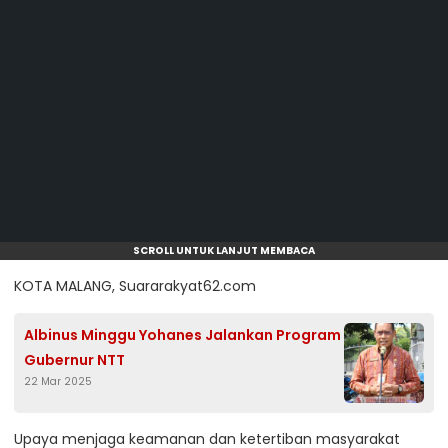
SCROLL UNTUK LANJUT MEMBACA
KOTA MALANG, Suararakyat62.com
Albinus Minggu Yohanes Jalankan Program
Gubernur NTT
22 Mar 2025
Upaya menjaga keamanan dan ketertiban masyarakat