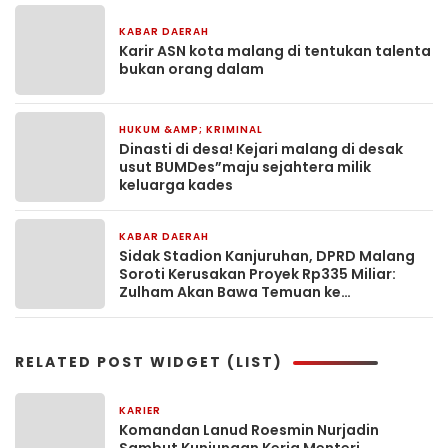
KABAR DAERAH
5 hari yang lalu
Karir ASN kota malang di tentukan talenta
bukan orang dalam
HUKUM &AMP; KRIMINAL
5 hari yang lalu
Dinasti di desa! Kejari malang di desak
usut BUMDes”maju sejahtera milik
keluarga kades
KABAR DAERAH
6 hari yang lalu
Sidak Stadion Kanjuruhan, DPRD Malang
Soroti Kerusakan Proyek Rp335 Miliar:
Zulham Akan Bawa Temuan ke
Kementerian PU
RELATED POST WIDGET (LIST)
KARIER
6 jam yang lalu
Komandan Lanud Roesmin Nurjadin
Sambut Kunjungan Kerja Menteri