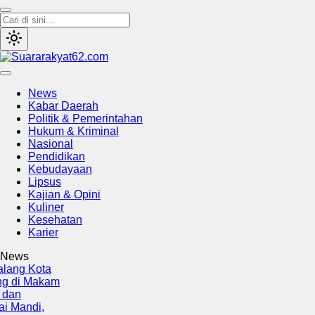
Suararakyat62.com
Sumber Referensi Terpercaya
News
Kabar Daerah
Politik & Pemerintahan
Hukum & Kriminal
Nasional
Pendidikan
Kebudayaan
Lipsus
Kajian & Opini
Kuliner
Kesehatan
Karier
News
g Kota
i Makam
ndi,