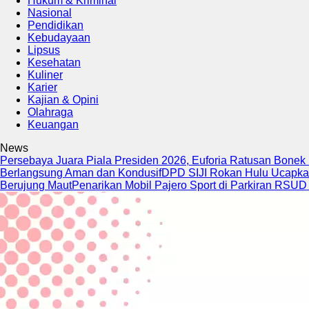
Hukum & Kriminal
Nasional
Pendidikan
Kebudayaan
Lipsus
Kesehatan
Kuliner
Karier
Kajian & Opini
Olahraga
Keuangan
News
Persebaya Juara Piala Presiden 2026, Euforia Ratusan Bone
Berlangsung Aman dan Kondusif
DPD SIJI Rokan Hulu Ucapk
Berujung Maut
Penarikan Mobil Pajero Sport di Parkiran RSUD 