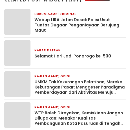
HUKUM &AMP; KRIMINAL
1 hari yang lalu
Wabup LIRA Jatim Desak Polisi Usut
Tuntas Dugaan Penganiayaan Berujung
Maut
KABAR DAERAH
2 hari yang lalu
Selamat Hari Jadi Ponorogo ke-530
KAJIAN &AMP; OPINI
2 bulan yang lalu
UMKM Tak Kekurangan Pelatihan, Mereka
Kekurangan Pasar: Menggeser Paradigma
Pemberdayaan dari Aktivitas Menuju
Dampak
KAJIAN &AMP; OPINI
2 bulan yang lalu
WTP Boleh Dirayakan, Kemiskinan Jangan
Dilupakan: Menakar Kualitas
Pembangunan Kota Pasuruan di Tengah
Euforia Tata Kelola