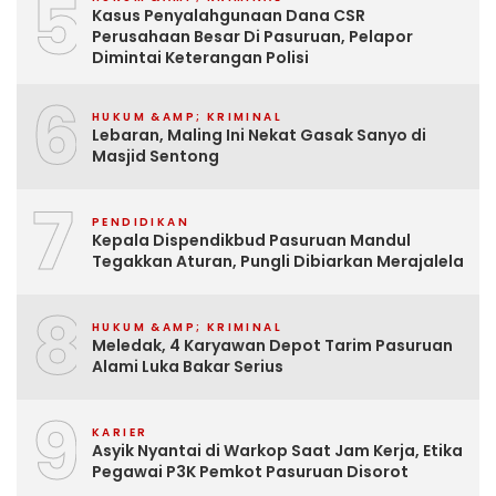
5
Kasus Penyalahgunaan Dana CSR
Perusahaan Besar Di Pasuruan, Pelapor
Dimintai Keterangan Polisi
6
HUKUM &AMP; KRIMINAL
Lebaran, Maling Ini Nekat Gasak Sanyo di
Masjid Sentong
7
PENDIDIKAN
Kepala Dispendikbud Pasuruan Mandul
Tegakkan Aturan, Pungli Dibiarkan Merajalela
8
HUKUM &AMP; KRIMINAL
Meledak, 4 Karyawan Depot Tarim Pasuruan
Alami Luka Bakar Serius
9
KARIER
Asyik Nyantai di Warkop Saat Jam Kerja, Etika
Pegawai P3K Pemkot Pasuruan Disorot