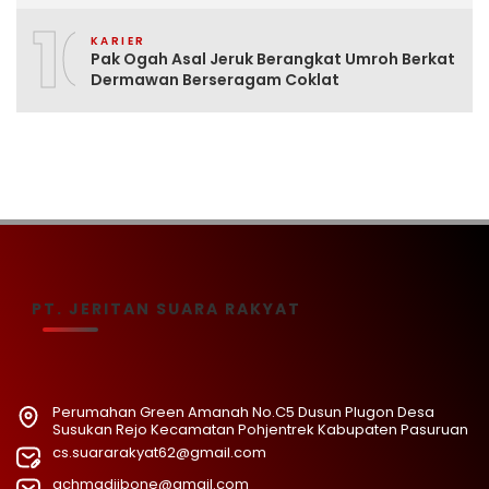
10
KARIER
Pak Ogah Asal Jeruk Berangkat Umroh Berkat
Dermawan Berseragam Coklat
PT. JERITAN SUARA RAKYAT
Perumahan Green Amanah No.C5 Dusun Plugon Desa
Susukan Rejo Kecamatan Pohjentrek Kabupaten Pasuruan
cs.suararakyat62@gmail.com
achmadjibone@gmail.com