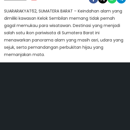
SUARARAKYAT62, SUMATERA BARAT – Keindahan alam yang
dimiliki kawasan Kelok Sembilan memang tidak pernah
gagal memukau para wisatawan. Destinasi yang menjadi
salah satu ikon pariwisata di Sumatera Barat ini
menawarkan panorama alam yang masih asri, udara yang
sejuk, serta pemandangan perbukitan hijau yang
memanjakan mata.