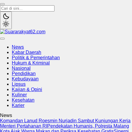
Suararakyat62.com
Sumber Referensi Terpercaya
News
Kabar Daerah
Politik & Pemerintahan
Hukum & Kriminal
Nasional
Pendidikan
Kebudayaan
Lipsus
Kajian & Opini
Kuliner
Kesehatan
Karier
News
Komandan Lanud Roesmin Nurjadin Sambut Kunjungan Kerja
Menteri Pertahanan RI
Pendekatan Humanis, Polresta Malang
Kota Ajak Warga Makan dan Periksa Kesehatan Gratis
Sinergi