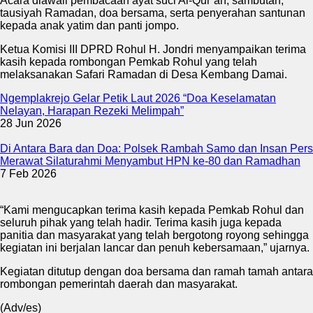
Acara diawali pembacaan ayat suci Al-Qur’an, sambutan,
tausiyah Ramadan, doa bersama, serta penyerahan santunan
kepada anak yatim dan panti jompo.
Ketua Komisi III DPRD Rohul H. Jondri menyampaikan terima
kasih kepada rombongan Pemkab Rohul yang telah
melaksanakan Safari Ramadan di Desa Kembang Damai.
Ngemplakrejo Gelar Petik Laut 2026 “Doa Keselamatan
Nelayan, Harapan Rezeki Melimpah”
28 Jun 2026
Di Antara Bara dan Doa: Polsek Rambah Samo dan Insan Pers
Merawat Silaturahmi Menyambut HPN ke-80 dan Ramadhan
7 Feb 2026
“Kami mengucapkan terima kasih kepada Pemkab Rohul dan
seluruh pihak yang telah hadir. Terima kasih juga kepada
panitia dan masyarakat yang telah bergotong royong sehingga
kegiatan ini berjalan lancar dan penuh kebersamaan,” ujarnya.
Kegiatan ditutup dengan doa bersama dan ramah tamah antara
rombongan pemerintah daerah dan masyarakat.
(Adv/es)