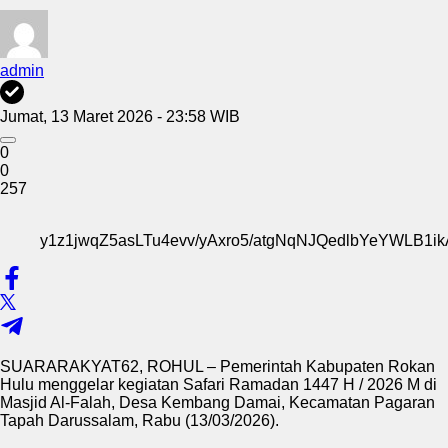
admin
Jumat, 13 Maret 2026 - 23:58 WIB
0
0
257
y1z1jwqZ5asLTu4evv/yAxro5/atgNqNJQedlbYeYW
SUARARAKYAT62, ROHUL – Pemerintah Kabupaten Rokan
Hulu menggelar kegiatan Safari Ramadan 1447 H / 2026 M di
Masjid Al-Falah, Desa Kembang Damai, Kecamatan Pagaran
Tapah Darussalam, Rabu (13/03/2026).