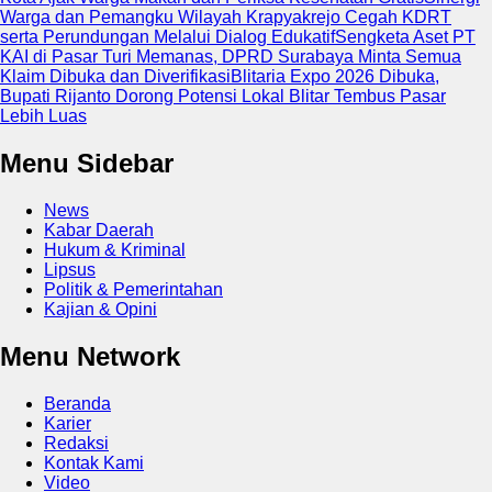
Warga dan Pemangku Wilayah Krapyakrejo Cegah KDRT
serta Perundungan Melalui Dialog Edukatif
Sengketa Aset PT
KAI di Pasar Turi Memanas, DPRD Surabaya Minta Semua
Klaim Dibuka dan Diverifikasi
Blitaria Expo 2026 Dibuka,
Bupati Rijanto Dorong Potensi Lokal Blitar Tembus Pasar
Lebih Luas
Menu Sidebar
News
Kabar Daerah
Hukum & Kriminal
Lipsus
Politik & Pemerintahan
Kajian & Opini
Menu Network
Beranda
Karier
Redaksi
Kontak Kami
Video