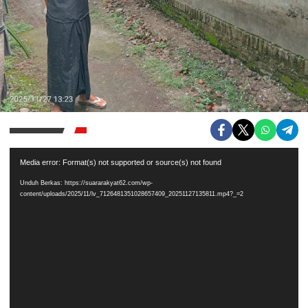
Pemutar
Media error: Format(s) not supported or source(s) not found
Video
Unduh Berkas: https://suararakyat62.com/wp-
content/uploads/2025/11/lv_7126481351028657409_20251127135811.mp4?_=2