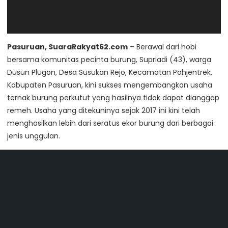
Pasuruan, SuaraRakyat62.com
– Berawal dari hobi
bersama komunitas pecinta burung, Supriadi (43), warga
Dusun Plugon, Desa Susukan Rejo, Kecamatan Pohjentrek,
Kabupaten Pasuruan, kini sukses mengembangkan usaha
ternak burung perkutut yang hasilnya tidak dapat dianggap
remeh. Usaha yang ditekuninya sejak 2017 ini kini telah
menghasilkan lebih dari seratus ekor burung dari berbagai
jenis unggulan.