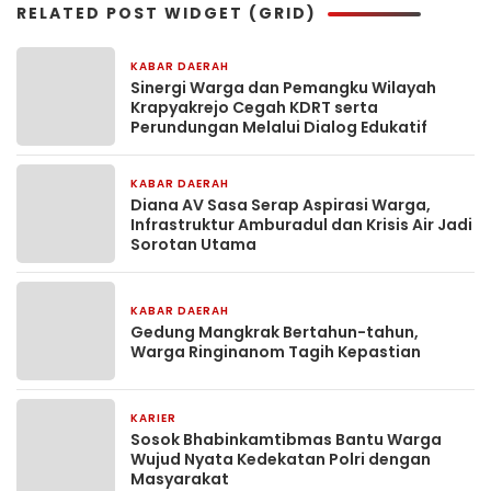
RELATED POST WIDGET (GRID)
KABAR DAERAH
8 jam yang lalu
Sinergi Warga dan Pemangku Wilayah
Krapyakrejo Cegah KDRT serta
Perundungan Melalui Dialog Edukatif
KABAR DAERAH
1 minggu yang lalu
Diana AV Sasa Serap Aspirasi Warga,
Infrastruktur Amburadul dan Krisis Air Jadi
Sorotan Utama
KABAR DAERAH
2 minggu yang lalu
Gedung Mangkrak Bertahun-tahun,
Warga Ringinanom Tagih Kepastian
KARIER
2 minggu yang lalu
Sosok Bhabinkamtibmas Bantu Warga
Wujud Nyata Kedekatan Polri dengan
Masyarakat