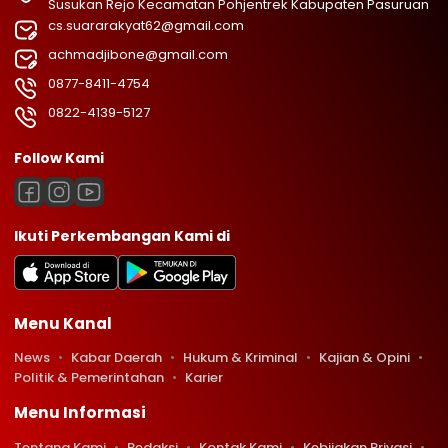
Susukan Rejo Kecamatan Pohjentrek Kabupaten Pasuruan
cs.suararakyat62@gmail.com
achmadjibone@gmail.com
0877-8411-4754
0822-4139-5127
Follow Kami
Ikuti Perkembangan Kami di
Menu Kanal
News
Kabar Daerah
Hukum & Kriminal
Kajian & Opini
Politik & Pemerintahan
Karier
Menu Informasi
Tentang Kami
Redaksi
Kontak Kami
Kebijakan Privasi