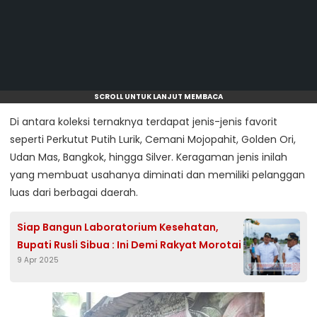
SCROLL UNTUK LANJUT MEMBACA
Di antara koleksi ternaknya terdapat jenis-jenis favorit
seperti Perkutut Putih Lurik, Cemani Mojopahit, Golden Ori,
Udan Mas, Bangkok, hingga Silver. Keragaman jenis inilah
yang membuat usahanya diminati dan memiliki pelanggan
luas dari berbagai daerah.
Siap Bangun Laboratorium Kesehatan,
Bupati Rusli Sibua : Ini Demi Rakyat Morotai
9 Apr 2025