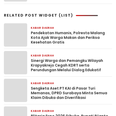
RELATED POST WIDGET (LIST)
KABAR DAERAH
6 jam yang lalu
Pendekatan Humanis, Polresta Malang
Kota Ajak Warga Makan dan Periksa
Kesehatan Gratis
KABAR DAERAH
8 jam yang lalu
Sinergi Warga dan Pemangku Wilayah
Krapyakrejo Cegah KDRT serta
Perundungan Melalui Dialog Edukatif
KABAR DAERAH
17 jam yang lalu
Sengketa Aset PT KAI di Pasar Turi
Memanas, DPRD Surabaya Minta Semua
Klaim Dibuka dan Diverifikasi
KABAR DAERAH
18 jam yang lalu
Blitaria Expo 2026 Dibuka, Bupati Rijanto