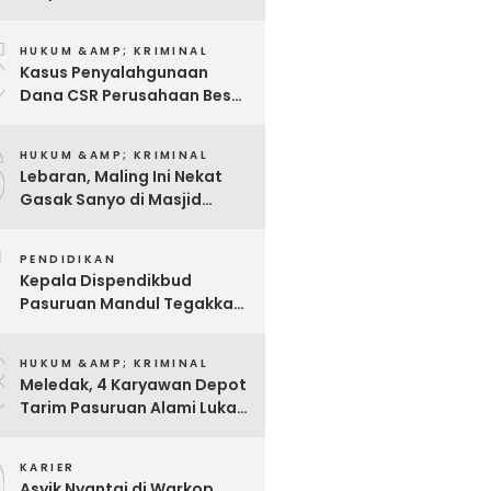
Sosialisasi, Hanya Diminta
5
Tanda Tangan
HUKUM &AMP; KRIMINAL
Kasus Penyalahgunaan
Dana CSR Perusahaan Besar
Di Pasuruan, Pelapor
6
Dimintai Keterangan Polisi
HUKUM &AMP; KRIMINAL
Lebaran, Maling Ini Nekat
Gasak Sanyo di Masjid
Sentong
7
PENDIDIKAN
Kepala Dispendikbud
Pasuruan Mandul Tegakkan
Aturan, Pungli Dibiarkan
8
Merajalela
HUKUM &AMP; KRIMINAL
Meledak, 4 Karyawan Depot
Tarim Pasuruan Alami Luka
Bakar Serius
9
KARIER
Asyik Nyantai di Warkop