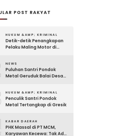
ULAR POST RAKYAT
HUKUM &AMP; KRIMINAL
Detik-detik Penangkapan
Pelaku Maling Motor di
Pabrik Rokok
2
NEWS
Puluhan Santri Pondok
Metal Geruduk Balai Desa
Kawisrejo
3
HUKUM &AMP; KRIMINAL
Penculik Santri Pondok
Metal Tertangkap di Gresik
4
KABAR DAERAH
PHK Massal di PT MCM,
Karyawan Kecewa: Tak Ada