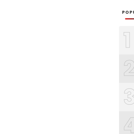
POP
1