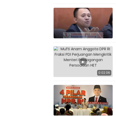
▶
0:02:06