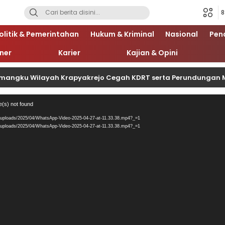
8
olitik & Pemerintahan
Hukum & Kriminal
Nasional
Pen
iner
Karier
Kajian & Opini
Wilayah Krapyakrejo Cegah KDRT serta Perundungan Melalui Di
Pemutar
e(s) not found
Video
/uploads/2025/04/WhatsApp-Video-2025-04-27-at-11.33.38.mp4?_=1
/uploads/2025/04/WhatsApp-Video-2025-04-27-at-11.33.38.mp4?_=1