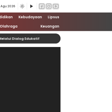
 Agu 2026
didikan
Kebudayaan
Lipsus
Olahraga
Keuangan
alog Edukatif
Sengketa Aset PT KAI di Pasar Tur