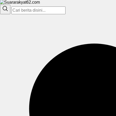
Suararakyat62.com
Sumber Referensi Terpercaya