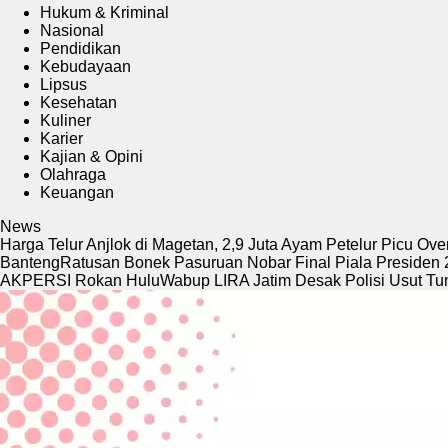
Hukum & Kriminal
Nasional
Pendidikan
Kebudayaan
Lipsus
Kesehatan
Kuliner
Karier
Kajian & Opini
Olahraga
Keuangan
News
Harga Telur Anjlok di Magetan, 2,9 Juta Ayam Petelur Picu Ov
Banteng
Ratusan Bonek Pasuruan Nobar Final Piala Presiden 
AKPERSI Rokan Hulu
Wabup LIRA Jatim Desak Polisi Usut T