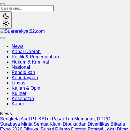
Suararakyat62.com
Sumber Referensi Terpercaya
News
Kabar Daerah
Politik & Pemerintahan
Hukum & Kriminal
Nasional
Pendidikan
Kebudayaan
Lipsus
Kajian & Opini
Kuliner
Kesehatan
Karier
News
Sengketa Aset PT KAI di Pasar Turi Memanas, DPRD
Surabaya Minta Semua Klaim Dibuka dan Diverifikasi
Blitaria
Expo 2026 Dibuka, Bupati Rijanto Dorong Potensi Lokal Blitar