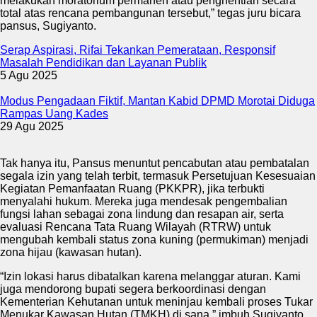
melakukan moratorium permanen atau penghentian secara
total atas rencana pembangunan tersebut,” tegas juru bicara
pansus, Sugiyanto.
Serap Aspirasi, Rifai Tekankan Pemerataan, Responsif
Masalah Pendidikan dan Layanan Publik
5 Agu 2025
Modus Pengadaan Fiktif, Mantan Kabid DPMD Morotai Diduga
Rampas Uang Kades
29 Agu 2025
Tak hanya itu, Pansus menuntut pencabutan atau pembatalan
segala izin yang telah terbit, termasuk Persetujuan Kesesuaian
Kegiatan Pemanfaatan Ruang (PKKPR), jika terbukti
menyalahi hukum. Mereka juga mendesak pengembalian
fungsi lahan sebagai zona lindung dan resapan air, serta
evaluasi Rencana Tata Ruang Wilayah (RTRW) untuk
mengubah kembali status zona kuning (permukiman) menjadi
zona hijau (kawasan hutan).
“Izin lokasi harus dibatalkan karena melanggar aturan. Kami
juga mendorong bupati segera berkoordinasi dengan
Kementerian Kehutanan untuk meninjau kembali proses Tukar
Menukar Kawasan Hutan (TMKH) di sana,” imbuh Sugiyanto.