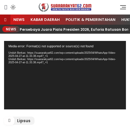
Sumber Referensi Terpercaya
Suararakyat62.com
NEWS
KABAR DAERAH
POLITIK & PEMERINTAHAN
HUK
NEWS
Persebaya Juara Piala Presiden 2026, Euforia Ratusan B
Pemutar
Media error: Format(s) not supported or source(s) not found
Video
Unduh Berkas: https://suararakyat62.com/wp-content/uploads/2025/04/WhatsApp-Video-
2025-04-27-at-11.33.38.mp4?_=1
Unduh Berkas: https://suararakyat62.com/wp-content/uploads/2025/04/WhatsApp-Video-
2025-04-27-at-11.33.38.mp4?_=1
Lipsus