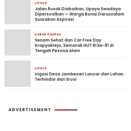
LIPSUS
2 hari yang lalu
Jalan Rusak Diabaikan, Upaya Swadaya
Dipersoalkan — Warga Bonai Darussalam
Suarakan Aspirasi
KABAR DAERAH
5 hari yang lalu
Senam Sehat dan Car Free Day
Krapyakrejo, Semarak HUT RI ke-81 di
Tengah Pesona Alam
LIPSUS
1 minggu yang lalu
Irigasi Desa Jambesari Lancar dan Lahan
Terhindar dari Erosi
ADVERTISEMENT