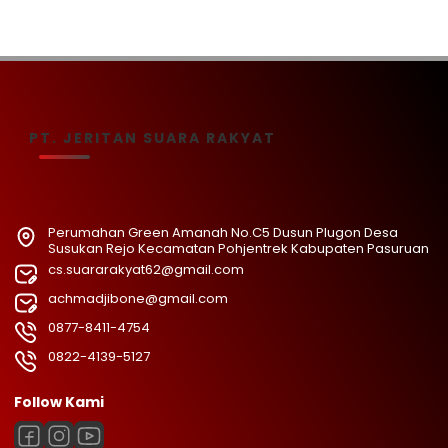
PT. JERITAN SUARA RAKYAT
Perumahan Green Amanah No.C5 Dusun Plugon Desa
Susukan Rejo Kecamatan Pohjentrek Kabupaten Pasuruan
cs.suararakyat62@gmail.com
achmadjibone@gmail.com
0877-8411-4754
0822-4139-5127
Follow Kami