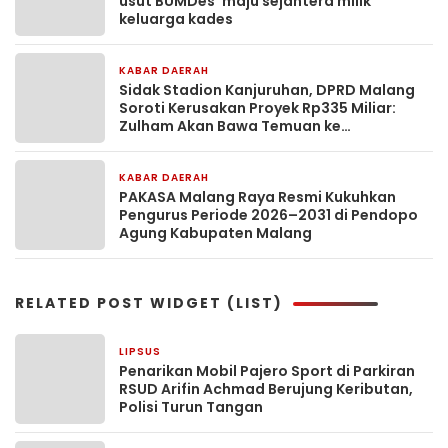
usut BUMDes”maju sejahtera milik
keluarga kades
KABAR DAERAH
5 hari yang lalu
Sidak Stadion Kanjuruhan, DPRD Malang
Soroti Kerusakan Proyek Rp335 Miliar:
Zulham Akan Bawa Temuan ke
Kementerian PU
KABAR DAERAH
5 hari yang lalu
PAKASA Malang Raya Resmi Kukuhkan
Pengurus Periode 2026–2031 di Pendopo
Agung Kabupaten Malang
RELATED POST WIDGET (LIST)
LIPSUS
15 jam yang lalu
Penarikan Mobil Pajero Sport di Parkiran
RSUD Arifin Achmad Berujung Keributan,
Polisi Turun Tangan