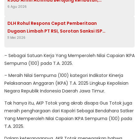
RSUD Arifin Achmad Berujung Keributan,
6 Agu 2026
Polisi Turun Tangan
DLH Rohul Respons Cepat Pemberitaan
Dugaan Limbah PT RSI, Sorotan Sanksi ISPO
11 Mei 2026
dan RSPO Mencuat
– Sebagai Satuan Kerja Yang Memperoleh Nilai Capaian IKPA
Sempurna (100) pada T.A. 2025.
– Meraih Nilai Sempurna (100) kategori Indikator Kinerja
Pelaksanaan Anggaran (IKPA) T.A. 2025 Lingkup Kepolisian
Negara Republik Indonesia Daerah Jawa Timur.
Tak hanya itu, AKP Totok yang akrab disapa Gus Totok juga
meraih penghargaan dari Kapolri Sebagai Bendahara Satker
Yang Memperoleh Nilai Capaian IKPA Sempurna (100) pada
T.A. 2025.
Dalam keterangannya, AKP Totok menegaskan bahwa