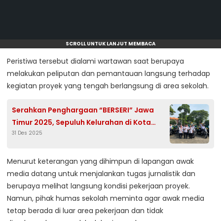
SCROLL UNTUK LANJUT MEMBACA
Peristiwa tersebut dialami wartawan saat berupaya
melakukan peliputan dan pemantauan langsung terhadap
kegiatan proyek yang tengah berlangsung di area sekolah.
Serahkan Penghargaan “BERSERI” Jawa
Timur 2025, Sepuluh Kelurahan di Kota
31 Des 2025
Pasuruan Raih Apresiasi
Menurut keterangan yang dihimpun di lapangan awak
media datang untuk menjalankan tugas jurnalistik dan
berupaya melihat langsung kondisi pekerjaan proyek.
Namun, pihak humas sekolah meminta agar awak media
tetap berada di luar area pekerjaan dan tidak