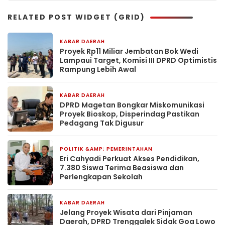
RELATED POST WIDGET (GRID)
KABAR DAERAH
1 minggu yang lalu
Proyek Rp11 Miliar Jembatan Bok Wedi
Lampaui Target, Komisi III DPRD Optimistis
Rampung Lebih Awal
KABAR DAERAH
2 minggu yang lalu
DPRD Magetan Bongkar Miskomunikasi
Proyek Bioskop, Disperindag Pastikan
Pedagang Tak Digusur
POLITIK &AMP; PEMERINTAHAN
4 minggu yang lalu
Eri Cahyadi Perkuat Akses Pendidikan,
7.380 Siswa Terima Beasiswa dan
Perlengkapan Sekolah
KABAR DAERAH
3 bulan yang lalu
Jelang Proyek Wisata dari Pinjaman
Daerah, DPRD Trenggalek Sidak Goa Lowo