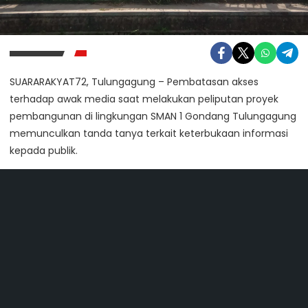
SUARARAKYAT72, Tulungagung – Pembatasan akses
terhadap awak media saat melakukan peliputan proyek
pembangunan di lingkungan SMAN 1 Gondang Tulungagung
memunculkan tanda tanya terkait keterbukaan informasi
kepada publik.