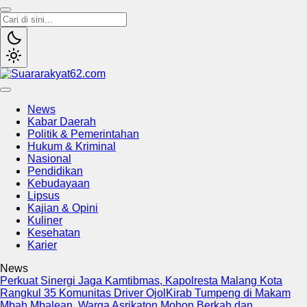
Suararakyat62.com
Sumber Referensi Terpercaya
News
Kabar Daerah
Politik & Pemerintahan
Hukum & Kriminal
Nasional
Pendidikan
Kebudayaan
Lipsus
Kajian & Opini
Kuliner
Kesehatan
Karier
News
Perkuat Sinergi Jaga Kamtibmas, Kapolresta Malang Kota
Rangkul 35 Komunitas Driver Ojol
Kirab Tumpeng di Makam
Mbah Mbalean, Warga Asrikaton Mohon Berkah dan