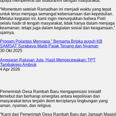
upaya mempererat tali silaturahmi dengan masyarakat.
“Momentum setelah Ramadhan ini menjadi waktu yang tepat
untuk terus menjaga semangat kebersamaan dan kepedulian.
Melalui kegiatan ini, kami ingin menunjukkan bahwa Polri
selalu hadir di tengah masyarakat, tidak hanya dalam menjaga
keamanan, tetapi juga dalam kegiatan sosial dan keagamaan,”
ujarnya.
Progam Polantas Menyapa ” ‎Bersama Bripka puguh KB
SAMSAT Surabaya,Wajib Pajak Tenang dan Nyaman
30 Okt 2025
Anggaran Ratusan Juta, Hasil Mengecewakan: TPT
Tambakrejo Ambruk
4 Apr 2026
Pemerintah Desa Rambah Baru mengapresiasi inisiatif
tersebut dan berharap sinergitas antara kepolisian dan
masyarakat terus terjalin demi terciptanya lingkungan yang
aman, nyaman, dan religius.
“Kami dari Pemerintah Desa Rambah Baru dan Jamaah Masjid