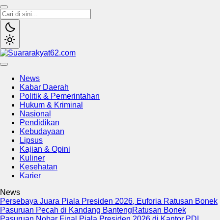
Suararakyat62.com
Sumber Referensi Terpercaya
News
Kabar Daerah
Politik & Pemerintahan
Hukum & Kriminal
Nasional
Pendidikan
Kebudayaan
Lipsus
Kajian & Opini
Kuliner
Kesehatan
Karier
News
Persebaya Juara Piala Presiden 2026, Euforia Ratusan Bonek
Pasuruan Pecah di Kandang Banteng
Ratusan Bonek
Pasuruan Nobar Final Piala Presiden 2026 di Kantor PDI