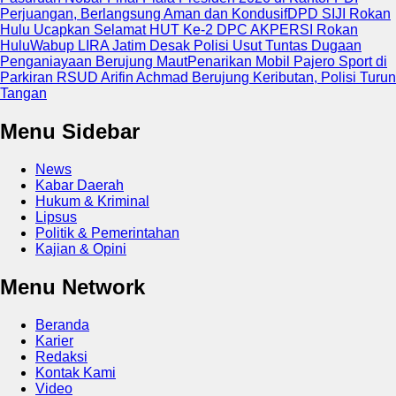
Perjuangan, Berlangsung Aman dan Kondusif
DPD SIJI Rokan
Hulu Ucapkan Selamat HUT Ke-2 DPC AKPERSI Rokan
Hulu
Wabup LIRA Jatim Desak Polisi Usut Tuntas Dugaan
Penganiayaan Berujung Maut
Penarikan Mobil Pajero Sport di
Parkiran RSUD Arifin Achmad Berujung Keributan, Polisi Turun
Tangan
Menu Sidebar
News
Kabar Daerah
Hukum & Kriminal
Lipsus
Politik & Pemerintahan
Kajian & Opini
Menu Network
Beranda
Karier
Redaksi
Kontak Kami
Video