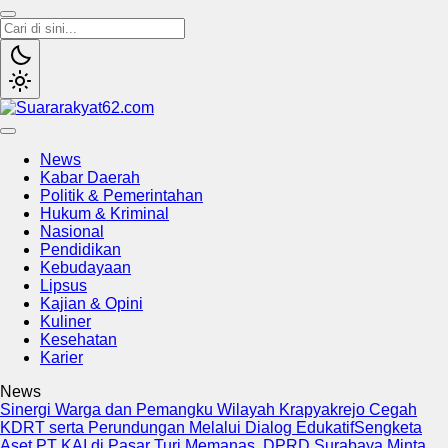
Suararakyat62.com
Sumber Referensi Terpercaya
News
Kabar Daerah
Politik & Pemerintahan
Hukum & Kriminal
Nasional
Pendidikan
Kebudayaan
Lipsus
Kajian & Opini
Kuliner
Kesehatan
Karier
News
Sinergi Warga dan Pemangku Wilayah Krapyakrejo Cegah
KDRT serta Perundungan Melalui Dialog Edukatif
Sengketa
Aset PT KAI di Pasar Turi Memanas, DPRD Surabaya Minta