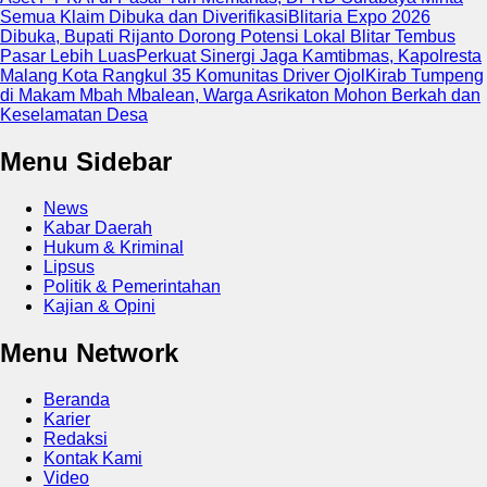
Semua Klaim Dibuka dan Diverifikasi
Blitaria Expo 2026
Dibuka, Bupati Rijanto Dorong Potensi Lokal Blitar Tembus
Pasar Lebih Luas
Perkuat Sinergi Jaga Kamtibmas, Kapolresta
Malang Kota Rangkul 35 Komunitas Driver Ojol
Kirab Tumpeng
di Makam Mbah Mbalean, Warga Asrikaton Mohon Berkah dan
Keselamatan Desa
Menu Sidebar
News
Kabar Daerah
Hukum & Kriminal
Lipsus
Politik & Pemerintahan
Kajian & Opini
Menu Network
Beranda
Karier
Redaksi
Kontak Kami
Video