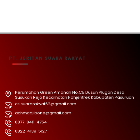
PT. JERITAN SUARA RAKYAT
Perumahan Green Amanah No.C5 Dusun Plugon Desa
Susukan Rejo Kecamatan Pohjentrek Kabupaten Pasuruan
cs.suararakyat62@gmail.com
achmadjibone@gmail.com
0877-8411-4754
0822-4139-5127