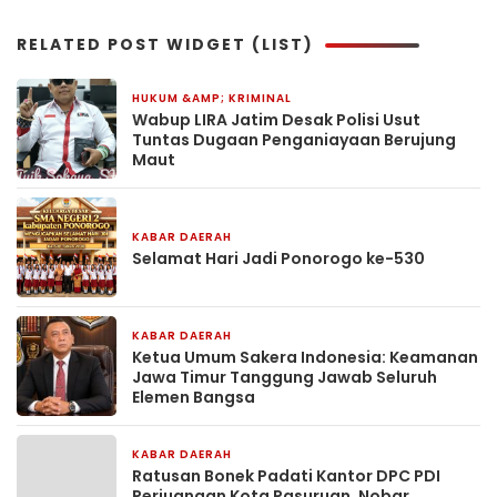
RELATED POST WIDGET (LIST)
HUKUM &AMP; KRIMINAL
21 menit yang lalu
Wabup LIRA Jatim Desak Polisi Usut
Tuntas Dugaan Penganiayaan Berujung
Maut
KABAR DAERAH
6 jam yang lalu
Selamat Hari Jadi Ponorogo ke-530
KABAR DAERAH
1 hari yang lalu
Ketua Umum Sakera Indonesia: Keamanan
Jawa Timur Tanggung Jawab Seluruh
Elemen Bangsa
KABAR DAERAH
2 hari yang lalu
Ratusan Bonek Padati Kantor DPC PDI
Perjuangan Kota Pasuruan, Nobar