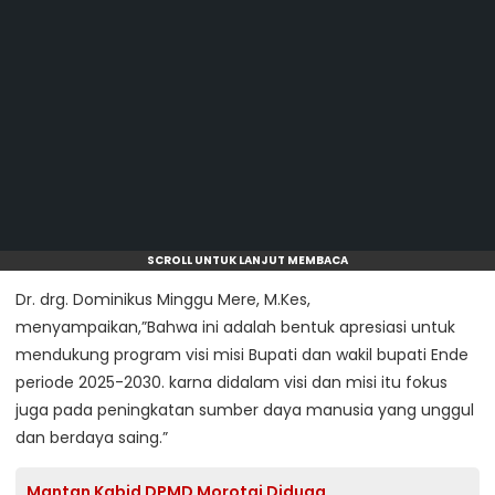
SCROLL UNTUK LANJUT MEMBACA
Dr. drg. Dominikus Minggu Mere, M.Kes,
menyampaikan,”Bahwa ini adalah bentuk apresiasi untuk
mendukung program visi misi Bupati dan wakil bupati Ende
periode 2025-2030. karna didalam visi dan misi itu fokus
juga pada peningkatan sumber daya manusia yang unggul
dan berdaya saing.”
Mantan Kabid DPMD Morotai Diduga