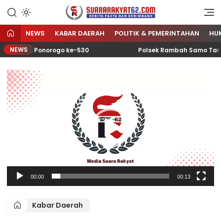
Sumber Referensi Terpercaya
Suararakyat62.com
NEWS
KABAR DAERAH
POLITIK & PEMERINTAHAN
HU
NEWS
ri Jadi Ponorogo ke-530
Polsek Rambah Samo Tanam 
Pemutar
Video
00:00
00:13
Kabar Daerah