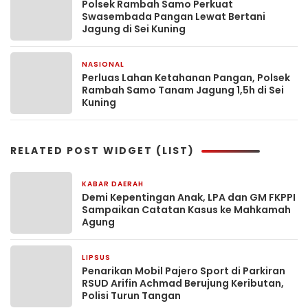
Polsek Rambah Samo Perkuat
Swasembada Pangan Lewat Bertani
Jagung di Sei Kuning
NASIONAL
2 minggu yang lalu
Perluas Lahan Ketahanan Pangan, Polsek
Rambah Samo Tanam Jagung 1,5h di Sei
Kuning
RELATED POST WIDGET (LIST)
KABAR DAERAH
5 jam yang lalu
Demi Kepentingan Anak, LPA dan GM FKPPI
Sampaikan Catatan Kasus ke Mahkamah
Agung
LIPSUS
1 hari yang lalu
Penarikan Mobil Pajero Sport di Parkiran
RSUD Arifin Achmad Berujung Keributan,
Polisi Turun Tangan