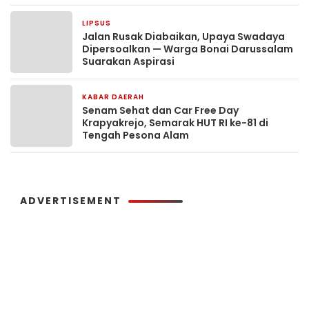
LIPSUS
3 hari yang lalu
Jalan Rusak Diabaikan, Upaya Swadaya
Dipersoalkan — Warga Bonai Darussalam
Suarakan Aspirasi
KABAR DAERAH
5 hari yang lalu
Senam Sehat dan Car Free Day
Krapyakrejo, Semarak HUT RI ke-81 di
Tengah Pesona Alam
ADVERTISEMENT