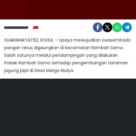
SUARARAKYAT62, ROHUL – Upaya mewujudkan swasembada
pangan terus digaungkan di Kecamatan Rambah Samo.
Salah satunya melalui pendampingan yang dilakukan
Polsek Rambah Samo terhadap pengembangan tanaman
jagung pipil di Desa Marga Mulya.