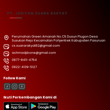
PT. JERITAN SUARA RAKYAT
Perumahan Green Amanah No.C5 Dusun Plugon Desa
Susukan Rejo Kecamatan Pohjentrek Kabupaten Pasuruan
cs.suararakyat62@gmail.com
achmadjibone@gmail.com
0877-8411-4754
0822-4139-5127
Follow Kami
Ikuti Perkembangan Kami di