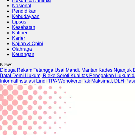
Hukum & Kriminal
Nasional
Pendidikan
Kebudayaan
Lipsus
Kesehatan
Kuliner
Karier
Kajian & Opini
Olahraga
Keuangan
News
Diduga Rekam Tetangga Usai Mandi, Mantan Kades Nganjuk Di
Batal Demi Hukum, Rieke Soroti Kualitas Penegakan Hukum 
Informal
Instalasi Lindi TPA Wonokerto Tak Maksimal, DLH Pa