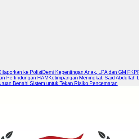
laporkan ke Polisi
Demi Kepentingan Anak, LPA dan GM FKP
dan Perlindungan HAM
Ketimpangan Meningkat, Said Abdullah 
suruan Benahi Sistem untuk Tekan Risiko Pencemaran