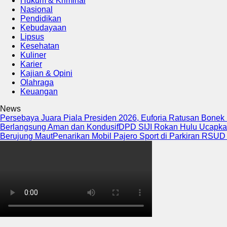
Hukum & Kriminal
Nasional
Pendidikan
Kebudayaan
Lipsus
Kesehatan
Kuliner
Karier
Kajian & Opini
Olahraga
Keuangan
News
Persebaya Juara Piala Presiden 2026, Euforia Ratusan Bone
Berlangsung Aman dan Kondusif
DPD SIJI Rokan Hulu Ucapk
Berujung Maut
Penarikan Mobil Pajero Sport di Parkiran RSUD 