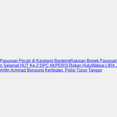
k Pasuruan Pecah di Kandang Banteng
Ratusan Bonek Pasuruan 
an Selamat HUT Ke-2 DPC AKPERSI Rokan Hulu
Wabup LIRA J
Arifin Achmad Berujung Keributan, Polisi Turun Tangan