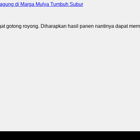
agung di Marga Mulya Tumbuh Subur
t gotong royong. Diharapkan hasil panen nantinya dapat mem