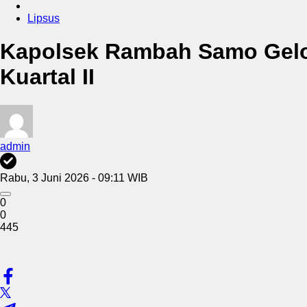
Lipsus
Kapolsek Rambah Samo Gel
Kuartal II
admin
Rabu, 3 Juni 2026 - 09:11 WIB
0
0
445