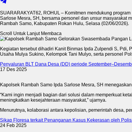
SUARARAKYAT62, ROHUL – Komitmen mendukung program swas
Sarlose Mesra, SH, bersama personel dan unsur masyarakat 
Rambah Samo, Kabupaten Rokan Hulu, Selasa (02/06/2026).
Scroll Untuk Lanjut Membaca
Kegiatan tersebut dihadiri Kanit Binmas Ipda Zulpendi S, Pd
Usaha Mulya Sukino, Kelompok Tani Mulyo, serta personel P
Penyaluran BLT Dana Desa (DD) periode September–Desembe
17 Des 2025
Kapolsek Rambah Samo Ipda Sarlose Mesra, SH menegaskan 
“Kami ingin menjadi bagian dari solusi dalam memperkuat keta
meningkatkan kesejahteraan masyarakat,” ujarnya.
Menurutnya, kolaborasi antara kepolisian, pemerintah desa, p
Sikap Floresa terkait Penanganan Kasus Kekerasan oleh Poli
24 Feb 2025