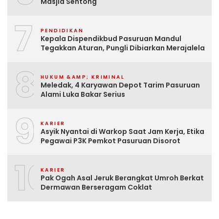
Masjid Sentong
7
PENDIDIKAN
Kepala Dispendikbud Pasuruan Mandul
Tegakkan Aturan, Pungli Dibiarkan Merajalela
8
HUKUM &AMP; KRIMINAL
Meledak, 4 Karyawan Depot Tarim Pasuruan
Alami Luka Bakar Serius
9
KARIER
Asyik Nyantai di Warkop Saat Jam Kerja, Etika
Pegawai P3K Pemkot Pasuruan Disorot
10
KARIER
Pak Ogah Asal Jeruk Berangkat Umroh Berkat
Dermawan Berseragam Coklat