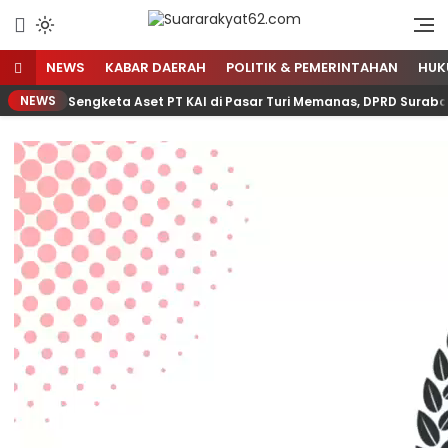
Sumber Referensi Terpercaya
Suararakyat62.com
NEWS
KABAR DAERAH
POLITIK & PEMERINTAHAN
HUK
NEWS
Sengketa Aset PT KAI di Pasar Turi Memanas, DPRD Suraba