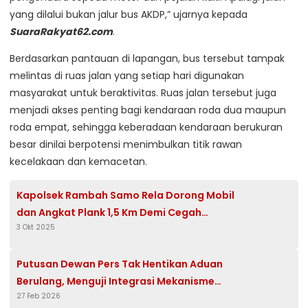
yang dilalui bukan jalur bus AKDP,” ujarnya kepada
SuaraRakyat62.com
.
Berdasarkan pantauan di lapangan, bus tersebut tampak
melintas di ruas jalan yang setiap hari digunakan
masyarakat untuk beraktivitas. Ruas jalan tersebut juga
menjadi akses penting bagi kendaraan roda dua maupun
roda empat, sehingga keberadaan kendaraan berukuran
besar dinilai berpotensi menimbulkan titik rawan
kecelakaan dan kemacetan.
Kapolsek Rambah Samo Rela Dorong Mobil
dan Angkat Plank 1,5 Km Demi Cegah
3 Okt 2025
Karhutla
Putusan Dewan Pers Tak Hentikan Aduan
Berulang, Menguji Integrasi Mekanisme
27 Feb 2026
Sengketa Pers di Polres Pasuruan Kota