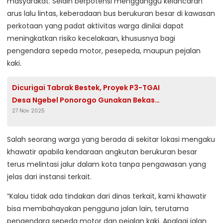
masyarakat. Selain berpotensi mengganggu kelancaran
arus lalu lintas, keberadaan bus berukuran besar di kawasan
perkotaan yang padat aktivitas warga dinilai dapat
meningkatkan risiko kecelakaan, khususnya bagi
pengendara sepeda motor, pesepeda, maupun pejalan
kaki.
Dicurigai Tabrak Bestek, Proyek P3-TGAI
Desa Ngebel Ponorogo Gunakan Bekas
27 Nov 2025
Material Longsor
Salah seorang warga yang berada di sekitar lokasi mengaku
khawatir apabila kendaraan angkutan berukuran besar
terus melintasi jalur dalam kota tanpa pengawasan yang
jelas dari instansi terkait.
“Kalau tidak ada tindakan dari dinas terkait, kami khawatir
bisa membahayakan pengguna jalan lain, terutama
pengendara sepeda motor dan pejalan kaki. Apalagi jalan