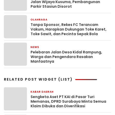
Jalan Wijaya Kusuma, Pembangunan
Parkir Stasiun Disorot
OLAHRAGA
2 minggu yang lalu
Tanpa Sponsor, Rekes FC Terancam
Vakum, Harapkan Dukungan Toke Karet,
Toke Sawit, dan Pecinta Sepak Bola
NEWS
4 minggu yang lalu
Pelebaran Jalan Desa Kidal Rampung,
Warga dan Pengendara Rasakan
Manfaatnya
RELATED POST WIDGET (LIST)
KABAR DAERAH
2 jam yang lalu
Sengketa Aset PT KAI di Pasar Turi
Memanas, DPRD Surabaya Minta Semua
Klaim Dibuka dan Diverifikasi