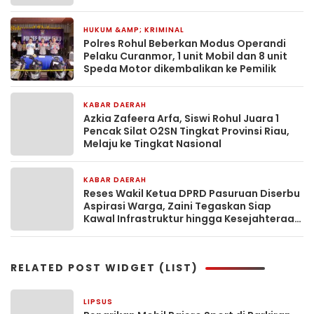
HUKUM &AMP; KRIMINAL
2 hari yang lalu
Polres Rohul Beberkan Modus Operandi
Pelaku Curanmor, 1 unit Mobil dan 8 unit
Speda Motor dikembalikan ke Pemilik
KABAR DAERAH
4 hari yang lalu
Azkia Zafeera Arfa, Siswi Rohul Juara 1
Pencak Silat O2SN Tingkat Provinsi Riau,
Melaju ke Tingkat Nasional
KABAR DAERAH
5 hari yang lalu
Reses Wakil Ketua DPRD Pasuruan Diserbu
Aspirasi Warga, Zaini Tegaskan Siap
Kawal Infrastruktur hingga Kesejahteraan
Rakyat
RELATED POST WIDGET (LIST)
LIPSUS
19 menit yang lalu