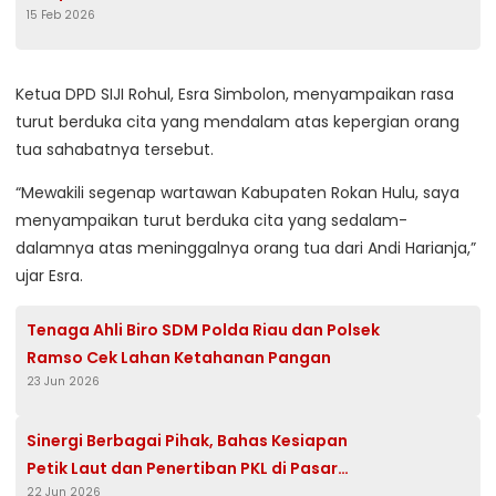
15 Feb 2026
Suararakyat62.com
Ketua DPD SIJI Rohul, Esra Simbolon, menyampaikan rasa
turut berduka cita yang mendalam atas kepergian orang
tua sahabatnya tersebut.
“Mewakili segenap wartawan Kabupaten Rokan Hulu, saya
menyampaikan turut berduka cita yang sedalam-
dalamnya atas meninggalnya orang tua dari Andi Harianja,”
ujar Esra.
Tenaga Ahli Biro SDM Polda Riau dan Polsek
Ramso Cek Lahan Ketahanan Pangan
23 Jun 2026
Sinergi Berbagai Pihak, Bahas Kesiapan
Petik Laut dan Penertiban PKL di Pasar
22 Jun 2026