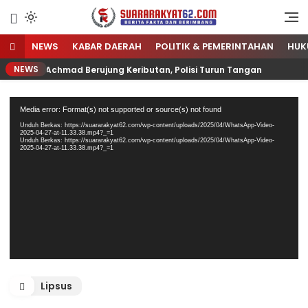
Sumber Referensi Terpercaya
Suararakyat62.com
NEWS
KABAR DAERAH
POLITIK & PEMERINTAHAN
HUK
NEWS
D Arifin Achmad Berujung Keributan, Polisi Turun Tangan
Pemutar
Media error: Format(s) not supported or source(s) not found
Video
Unduh Berkas: https://suararakyat62.com/wp-content/uploads/2025/04/WhatsApp-Video-
2025-04-27-at-11.33.38.mp4?_=1
Unduh Berkas: https://suararakyat62.com/wp-content/uploads/2025/04/WhatsApp-Video-
2025-04-27-at-11.33.38.mp4?_=1
Lipsus