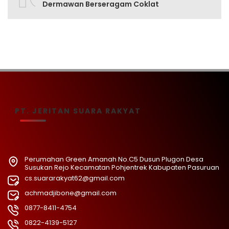
Dermawan Berseragam Coklat
PT. JERITAN SUARA RAKYAT
Perumahan Green Amanah No.C5 Dusun Plugon Desa
Susukan Rejo Kecamatan Pohjentrek Kabupaten Pasuruan
cs.suararakyat62@gmail.com
achmadjibone@gmail.com
0877-8411-4754
0822-4139-5127