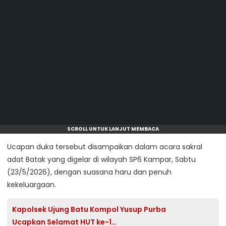
SCROLL UNTUK LANJUT MEMBACA
Ucapan duka tersebut disampaikan dalam acara sakral
adat Batak yang digelar di wilayah SP6 Kampar, Sabtu
(23/5/2026), dengan suasana haru dan penuh
kekeluargaan.
Kapolsek Ujung Batu Kompol Yusup Purba
Ucapkan Selamat HUT ke-1