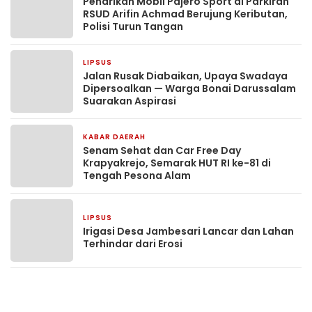
Penarikan Mobil Pajero Sport di Parkiran
RSUD Arifin Achmad Berujung Keributan,
Polisi Turun Tangan
LIPSUS
2 hari yang lalu
Jalan Rusak Diabaikan, Upaya Swadaya
Dipersoalkan — Warga Bonai Darussalam
Suarakan Aspirasi
KABAR DAERAH
4 hari yang lalu
Senam Sehat dan Car Free Day
Krapyakrejo, Semarak HUT RI ke-81 di
Tengah Pesona Alam
LIPSUS
7 hari yang lalu
Irigasi Desa Jambesari Lancar dan Lahan
Terhindar dari Erosi