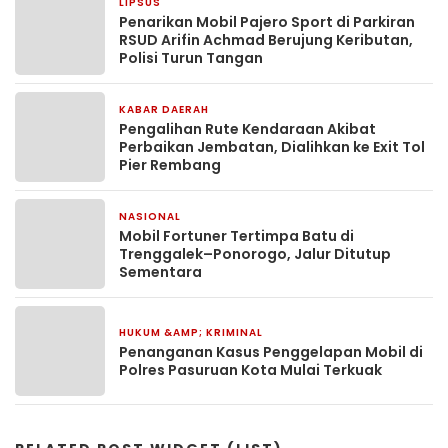
LIPSUS
4 hari yang lalu
Penarikan Mobil Pajero Sport di Parkiran
RSUD Arifin Achmad Berujung Keributan,
Polisi Turun Tangan
KABAR DAERAH
2 bulan yang lalu
Pengalihan Rute Kendaraan Akibat
Perbaikan Jembatan, Dialihkan ke Exit Tol
Pier Rembang
NASIONAL
16 April 2026
Mobil Fortuner Tertimpa Batu di
Trenggalek–Ponorogo, Jalur Ditutup
Sementara
HUKUM &AMP; KRIMINAL
27 Februari 2026
Penanganan Kasus Penggelapan Mobil di
Polres Pasuruan Kota Mulai Terkuak