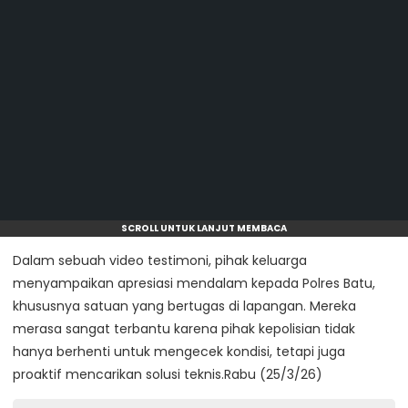
SCROLL UNTUK LANJUT MEMBACA
​Dalam sebuah video testimoni, pihak keluarga
menyampaikan apresiasi mendalam kepada Polres Batu,
khususnya satuan yang bertugas di lapangan. Mereka
merasa sangat terbantu karena pihak kepolisian tidak
hanya berhenti untuk mengecek kondisi, tetapi juga
proaktif mencarikan solusi teknis.Rabu (25/3/26)