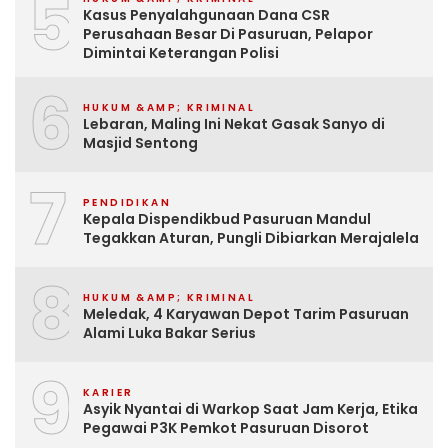
5
Kasus Penyalahgunaan Dana CSR
Perusahaan Besar Di Pasuruan, Pelapor
Dimintai Keterangan Polisi
6
HUKUM &AMP; KRIMINAL
Lebaran, Maling Ini Nekat Gasak Sanyo di
Masjid Sentong
7
PENDIDIKAN
Kepala Dispendikbud Pasuruan Mandul
Tegakkan Aturan, Pungli Dibiarkan Merajalela
8
HUKUM &AMP; KRIMINAL
Meledak, 4 Karyawan Depot Tarim Pasuruan
Alami Luka Bakar Serius
9
KARIER
Asyik Nyantai di Warkop Saat Jam Kerja, Etika
Pegawai P3K Pemkot Pasuruan Disorot