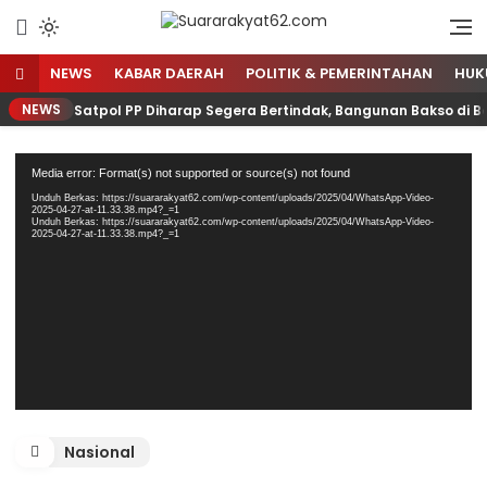
Sumber Referensi Terpercaya
Suararakyat62.com
NEWS
KABAR DAERAH
POLITIK & PEMERINTAHAN
HUK
NEWS
Satpol PP Diharap Segera Bertindak, Bangunan Bakso di Ba
Pemutar
Media error: Format(s) not supported or source(s) not found
Video
Unduh Berkas: https://suararakyat62.com/wp-content/uploads/2025/04/WhatsApp-Video-
2025-04-27-at-11.33.38.mp4?_=1
Unduh Berkas: https://suararakyat62.com/wp-content/uploads/2025/04/WhatsApp-Video-
2025-04-27-at-11.33.38.mp4?_=1
Nasional