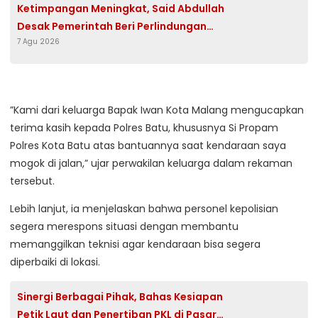
Ketimpangan Meningkat, Said Abdullah
Desak Pemerintah Beri Perlindungan
7 Agu 2026
Khusus bagi Pekerja Informal
​”Kami dari keluarga Bapak Iwan Kota Malang mengucapkan
terima kasih kepada Polres Batu, khususnya Si Propam
Polres Kota Batu atas bantuannya saat kendaraan saya
mogok di jalan,” ujar perwakilan keluarga dalam rekaman
tersebut.
​Lebih lanjut, ia menjelaskan bahwa personel kepolisian
segera merespons situasi dengan membantu
memanggilkan teknisi agar kendaraan bisa segera
diperbaiki di lokasi.
Sinergi Berbagai Pihak, Bahas Kesiapan
Petik Laut dan Penertiban PKL di Pasar