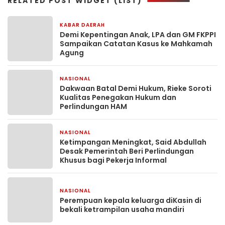
RELATED POST WIDGET (LIST)
KABAR DAERAH
3 hari yang lalu
Demi Kepentingan Anak, LPA dan GM FKPPI
Sampaikan Catatan Kasus ke Mahkamah
Agung
NASIONAL
3 hari yang lalu
Dakwaan Batal Demi Hukum, Rieke Soroti
Kualitas Penegakan Hukum dan
Perlindungan HAM
NASIONAL
3 hari yang lalu
Ketimpangan Meningkat, Said Abdullah
Desak Pemerintah Beri Perlindungan
Khusus bagi Pekerja Informal
NASIONAL
6 hari yang lalu
Perempuan kepala keluarga diKasin di
bekali ketrampilan usaha mandiri