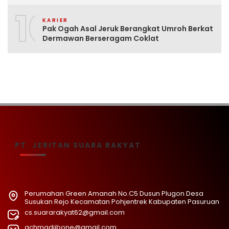
10
KARIER
Pak Ogah Asal Jeruk Berangkat Umroh Berkat
Dermawan Berseragam Coklat
PT. JERITAN SUARA RAKYAT
Perumahan Green Amanah No.C5 Dusun Plugon Desa
Susukan Rejo Kecamatan Pohjentrek Kabupaten Pasuruan
cs.suararakyat62@gmail.com
achmadjibone@gmail.com