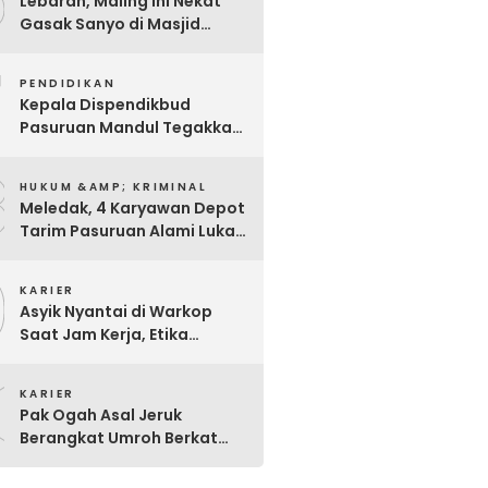
6
Lebaran, Maling Ini Nekat
Gasak Sanyo di Masjid
Sentong
7
PENDIDIKAN
Kepala Dispendikbud
Pasuruan Mandul Tegakkan
Aturan, Pungli Dibiarkan
8
Merajalela
HUKUM &AMP; KRIMINAL
Meledak, 4 Karyawan Depot
Tarim Pasuruan Alami Luka
Bakar Serius
9
KARIER
Asyik Nyantai di Warkop
Saat Jam Kerja, Etika
Pegawai P3K Pemkot
0
Pasuruan Disorot
KARIER
Pak Ogah Asal Jeruk
Berangkat Umroh Berkat
Dermawan Berseragam
Coklat