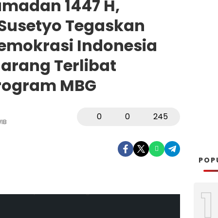
amadan 1447 H,
 Susetyo Tegaskan
Demokrasi Indonesia
arang Terlibat
Program MBG
0
0
245
WIB
POP
1