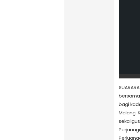
SUARARA
bersama 
bagi kad
Malang. 
sekaligu
Perjuang
Perjuang