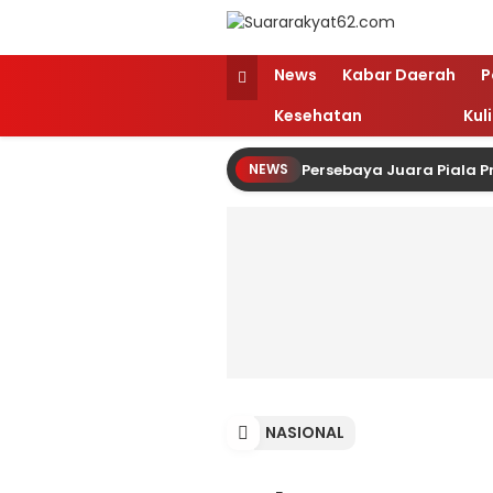
Suararakyat62.com
Sumber Referensi Terpercaya
News
Kabar Daerah
P
Kesehatan
Kul
Persebaya Juara Piala P
NEWS
NASIONAL