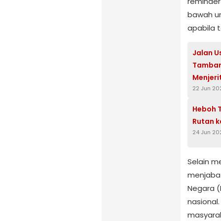
reminder 
bawah un
apabila t
Jalan U
Tambang
Menjeri
22 Jun 20
Heboh T
24 Jun 20
Selain m
menjabat
Negara (
nasional
masyaraka