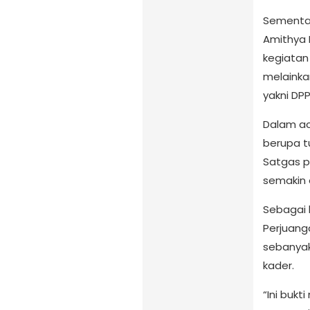
Sementar
Amithya 
kegiatan
melainkan
yakni DPP
Dalam ac
berupa t
Satgas 
semakin 
Sebagai 
Perjuang
sebanyak
kader.
“Ini bukt