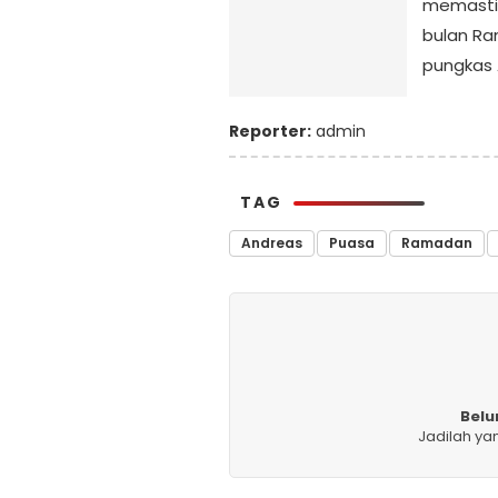
memastik
bulan Ram
pungkas 
Reporter:
admin
TAG
Andreas
Puasa
Ramadan
Belu
Jadilah ya