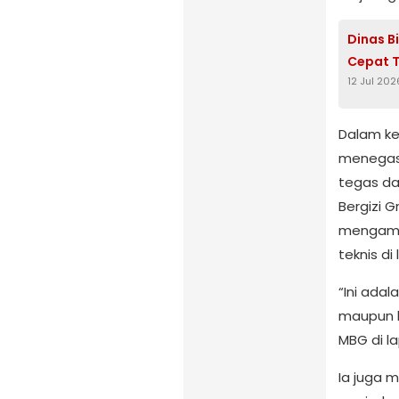
Dinas B
Cepat T
12 Jul 202
Dalam ke
menegask
tegas da
Bergizi 
mengambi
teknis di
“Ini adal
maupun k
MBG di l
Ia juga 