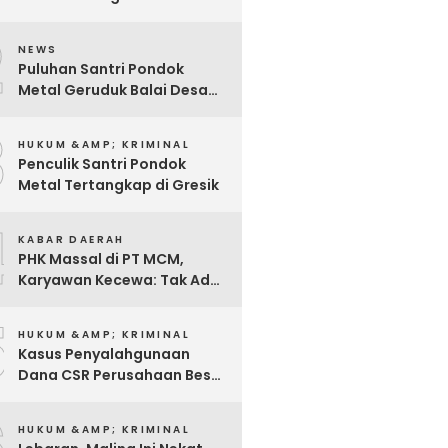
Pabrik Rokok
2
NEWS
Puluhan Santri Pondok
Metal Geruduk Balai Desa
Kawisrejo
3
HUKUM &AMP; KRIMINAL
Penculik Santri Pondok
Metal Tertangkap di Gresik
4
KABAR DAERAH
PHK Massal di PT MCM,
Karyawan Kecewa: Tak Ada
Sosialisasi, Hanya Diminta
5
Tanda Tangan
HUKUM &AMP; KRIMINAL
Kasus Penyalahgunaan
Dana CSR Perusahaan Besar
Di Pasuruan, Pelapor
Dimintai Keterangan Polisi
HUKUM &AMP; KRIMINAL