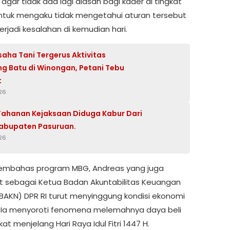
agar tidak ada lagi alasan bagi kader di tingkat
tuk mengaku tidak mengetahui aturan tersebut
erjadi kesalahan di kemudian hari.
saha Tani Tergerus Aktivitas
 Batu di Winongan, Petani Tebu
t
26
ahanan Kejaksaan Diduga Kabur Dari
26
embahas program MBG, Andreas yang juga
 sebagai Ketua Badan Akuntabilitas Keuangan
BAKN) DPR RI turut menyinggung kondisi ekonomi
. Ia menyoroti fenomena melemahnya daya beli
t menjelang Hari Raya Idul Fitri 1447 H.