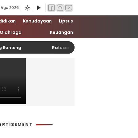
 Agu 2026
didikan
Kebudayaan
Lipsus
Olahraga
Keuangan
ng Banteng
Ratusan Bonek Pasuruan Nobar Final Pi
ERTISEMENT