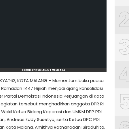
SCROLL UNTUK LANJUT MEMBACA
KYAT62, KOTA MALANG – Momentum buka puasa
Ramadan 1447 Hijriah menjadi ajang konsolidasi
er Partai Demokrasi Indonesia Perjuangan di Kota
Kegiatan tersebut menghadirkan anggota DPR RI
s Wakil Ketua Bidang Koperasi dan UMKM DPP PDI
an, Andreas Eddy Susetyo, serta Ketua DPC PDI
an Kota Malang, Amithya Ratnanggani Siraduhita.