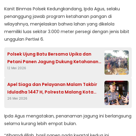
Kanit Binmas Polsek Kedungkandang, Ipda Agus, selaku
penanggung jawab program ketahanan pangan di
wilayahnya, menjelaskan bahwa lahan yang dikelola
memiliki luas sekitar 3.000 meter persegi dengan jenis bibit
unggulan Pertiwi 6.
Polsek Ujung Batu Bersama Upika dan
Petani Panen Jagung Dukung Ketahanan
12 Mei 2026
Pangan Nasional
Apel Siaga dan Pelayanan Malam Takbir
Iduladha 1447 H, Polresta Malang Kota
26 Mei 2026
Kerahkan 400 Personel Gabungan Jaga
Kondusivitas
Ipda Agus mengatakan, penanaman jagung ini berlangsung
selama kurang lebih empat bulan.
“Alhamdulillah, hasil panen pada kwartal kedua ini