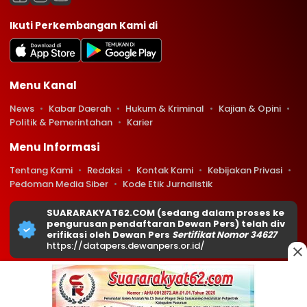
Ikuti Perkembangan Kami di
Menu Kanal
News
Kabar Daerah
Hukum & Kriminal
Kajian & Opini
Politik & Pemerintahan
Karier
Menu Informasi
Tentang Kami
Redaksi
Kontak Kami
Kebijakan Privasi
Pedoman Media Siber
Kode Etik Jurnalistik
SUARARAKYAT62.COM (sedang dalam proses ke
pengurusan pendaftaran Dewan Pers) telah div
erifikasi oleh Dewan Pers
Sertifikat Nomor 34627
https://datapers.dewanpers.or.id/
Copyright © 2026 Suararakyat62.com. All rights reserved.
0
0
166