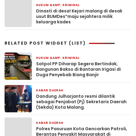
HUKUM &AMP; KRIMINAL
1 minggu yang lalu
Dinasti di desa! Kejari malang di desak
usut BUMDes”maju sejahtera milik
keluarga kades
RELATED POST WIDGET (LIST)
HUKUM &AMP; KRIMINAL
6 jam yang lalu
Satpol PP Diharap Segera Bertindak,
Bangunan Bakso di Bantaran Irigasi di
Duga Penyebab Biang Banjir
KABAR DAERAH
6 jam yang lalu
Dandung Julharjanto resmi dilantik
sebagai Penjabat (Pj) Sekretaris Daerah
(Sekda) Kota Malang.
KABAR DAERAH
23 jam yang lalu
Polres Pasuruan Kota Gencarkan Patroli,
Berantas Penyakit Masyarakat di