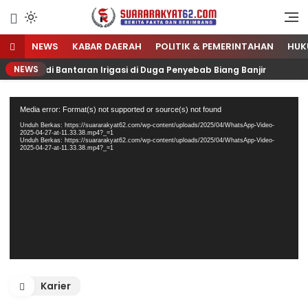
Sumber Referensi Terpercaya
Suararakyat62.com
NEWS
KABAR DAERAH
POLITIK & PEMERINTAHAN
HUK
NEWS
o di Bantaran Irigasi di Duga Penyebab Biang Banjir
D
Pemutar
Media error: Format(s) not supported or source(s) not found
Video
Unduh Berkas: https://suararakyat62.com/wp-content/uploads/2025/04/WhatsApp-Video-
2025-04-27-at-11.33.38.mp4?_=1
Unduh Berkas: https://suararakyat62.com/wp-content/uploads/2025/04/WhatsApp-Video-
2025-04-27-at-11.33.38.mp4?_=1
Karier