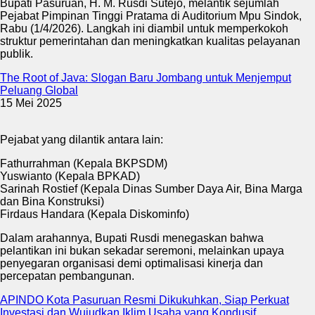
Bupati Pasuruan, H. M. Rusdi Sutejo, melantik sejumlah
Pejabat Pimpinan Tinggi Pratama di Auditorium Mpu Sindok,
Rabu (1/4/2026). Langkah ini diambil untuk memperkokoh
struktur pemerintahan dan meningkatkan kualitas pelayanan
publik.
The Root of Java: Slogan Baru Jombang untuk Menjemput
Peluang Global
15 Mei 2025
Pejabat yang dilantik antara lain:
Fathurrahman (Kepala BKPSDM)
Yuswianto (Kepala BPKAD)
Sarinah Rostief (Kepala Dinas Sumber Daya Air, Bina Marga
dan Bina Konstruksi)
Firdaus Handara (Kepala Diskominfo)
Dalam arahannya, Bupati Rusdi menegaskan bahwa
pelantikan ini bukan sekadar seremoni, melainkan upaya
penyegaran organisasi demi optimalisasi kinerja dan
percepatan pembangunan.
APINDO Kota Pasuruan Resmi Dikukuhkan, Siap Perkuat
Investasi dan Wujudkan Iklim Usaha yang Kondusif