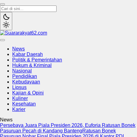
Suararakyat62.com
Sumber Referensi Terpercaya
News
Kabar Daerah
Politik & Pemerintahan
Hukum & Kriminal
Nasional
Pendidikan
Kebudayaan
Lipsus
Kajian & Opini
Kuliner
Kesehatan
Karier
News
Persebaya Juara Piala Presiden 2026, Euforia Ratusan Bonek
Pasuruan Pecah di Kandang Banteng
Ratusan Bonek
Pasuruan Nobar Final Piala Presiden 2026 di Kantor PDI