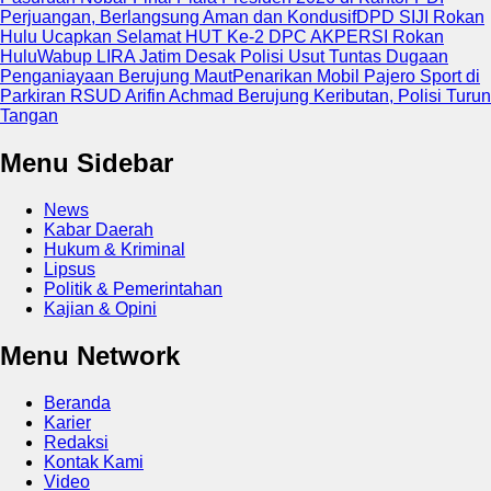
Perjuangan, Berlangsung Aman dan Kondusif
DPD SIJI Rokan
Hulu Ucapkan Selamat HUT Ke-2 DPC AKPERSI Rokan
Hulu
Wabup LIRA Jatim Desak Polisi Usut Tuntas Dugaan
Penganiayaan Berujung Maut
Penarikan Mobil Pajero Sport di
Parkiran RSUD Arifin Achmad Berujung Keributan, Polisi Turun
Tangan
Menu Sidebar
News
Kabar Daerah
Hukum & Kriminal
Lipsus
Politik & Pemerintahan
Kajian & Opini
Menu Network
Beranda
Karier
Redaksi
Kontak Kami
Video