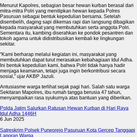
Menurut Kapolres, sebagian besar hewan kurban berasal dari
mitra-mitra Polri yang menitipkan hewan kepada Polres
Pasuruan sebagai bentuk kepedulian bersama. Setelah
disembelih, daging sapi dikemas rapi dan langsung dibagikan
kepada masyarakat yang membutuhkan serta anggota Polri.
Sementara itu, kambing diserahkan ke pondok pesantren dan
tokoh agama untuk didistribusikan kembali ke lingkungan
sekitar.
“Kami berharap melalui kegiatan ini, masyarakat yang
membutuhkan dapat turut merasakan kebahagiaan Idul Adha.
Ini bentuk kepedulian kami, bahwa Polri tidak hanya hadir
menjaga keamanan, tetapi juga ingin berkontribusi secara
sosial,” ujar AKBP Jazuli.
Antusiasme warga terlihat sejak pagi hari. Salah satu warga
Sekitaran Mapolres, ibu rumah tangga berusia 47 tahun,
menyampaikan rasa syukurnya atas bantuan yang diberikan.
Polda Jatim Salurkan Ratusan Hewan Kurban di Hari Raya
Idul Adha 1446H
6 Jun 2025
Satreskrim Polsek Purworejo Pasuruan Kota Gercep Tanggapi
Laporan Warga