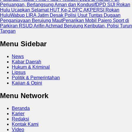
Perjuangan, Berlangsung Aman dan Kondusif
DPD SIJI Rokan
Hulu Ucapkan Selamat HUT Ke-2 DPC AKPERSI Rokan
Hulu
Wabup LIRA Jatim Desak Polisi Usut Tuntas Dugaan
Penganiayaan Berujung Maut
Penarikan Mobil Pajero Sport di
Parkiran RSUD Arifin Achmad Berujung Keributan, Polisi Turun
Tangan
Menu Sidebar
News
Kabar Daerah
Hukum & Kriminal
Lipsus
Politik & Pemerintahan
Kajian & Opini
Menu Network
Beranda
Karier
Redaksi
Kontak Kami
Video