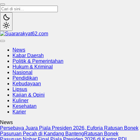
Suararakyat62.com
Sumber Referensi Terpercaya
News
Kabar Daerah
Politik & Pemerintahan
Hukum & Kriminal
Nasional
Pendidikan
Kebudayaan
Lipsus
Kajian & Opini
Kuliner
Kesehatan
Karier
News
Persebaya Juara Piala Presiden 2026, Euforia Ratusan Bonek
Pasuruan Pecah di Kandang Banteng
Ratusan Bonek
Pasuruan Nobar Final Piala Presiden 2026 di Kantor PDI