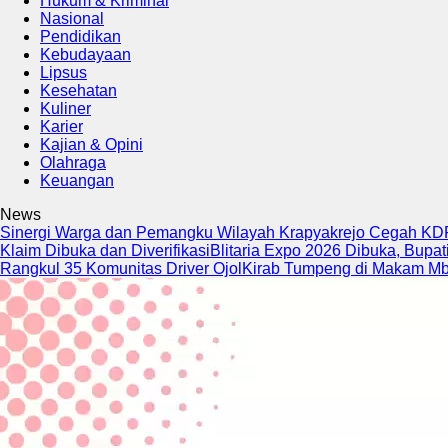
Hukum & Kriminal
Nasional
Pendidikan
Kebudayaan
Lipsus
Kesehatan
Kuliner
Karier
Kajian & Opini
Olahraga
Keuangan
News
Sinergi Warga dan Pemangku Wilayah Krapyakrejo Cegah KDRT
Klaim Dibuka dan Diverifikasi
Blitaria Expo 2026 Dibuka, Bupat
Rangkul 35 Komunitas Driver Ojol
Kirab Tumpeng di Makam Mb