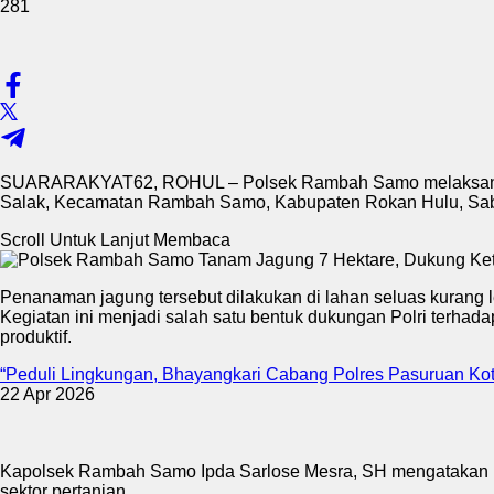
281
SUARARAKYAT62, ROHUL – Polsek Rambah Samo melaksanakan
Salak, Kecamatan Rambah Samo, Kabupaten Rokan Hulu, Sabtu 
Scroll Untuk Lanjut Membaca
Penanaman jagung tersebut dilakukan di lahan seluas kurang l
Kegiatan ini menjadi salah satu bentuk dukungan Polri terh
produktif.
“Peduli Lingkungan, Bhayangkari Cabang Polres Pasuruan Ko
22 Apr 2026
Kapolsek Rambah Samo Ipda Sarlose Mesra, SH mengatakan b
sektor pertanian.