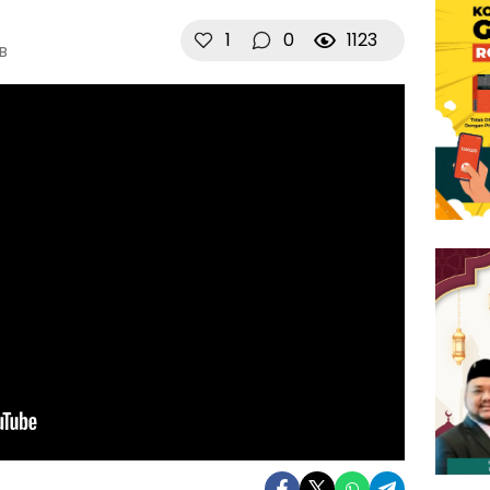
1
0
1123
IB