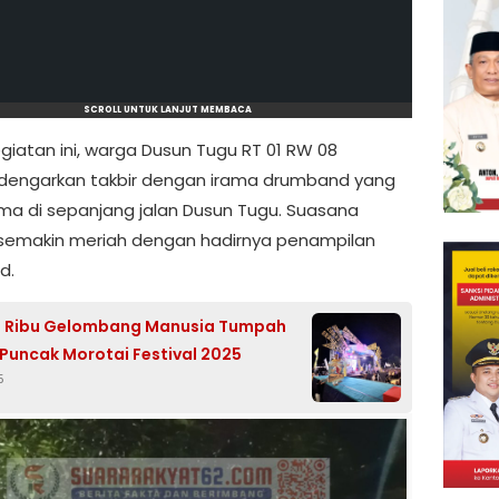
SCROLL UNTUK LANJUT MEMBACA
giatan ini, warga Dusun Tugu RT 01 RW 08
engarkan takbir dengan irama drumband yang
 di sepanjang jalan Dusun Tugu. Suasana
semakin meriah dengan hadirnya penampilan
d.
n Ribu Gelombang Manusia Tumpah
 Puncak Morotai Festival 2025
5