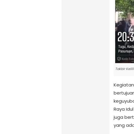
Takbir Kel
Kegiatan
bertuju
keguyuba
Raya Idul 
juga bert
yang ada