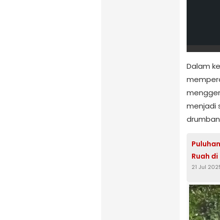
Dalam ke
memperd
menggema
menjadi 
drumban
Puluha
Ruah di
21 Jul 202