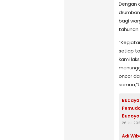
Dengan d
drumband
bagi war
tahunan 
“Kegiatan
setiap ta
kami laks
menunggu-
oncor da
semua,”Uj
Budaya 
Pemuda 
Budoyo
26 Jul 20
Adi Wib