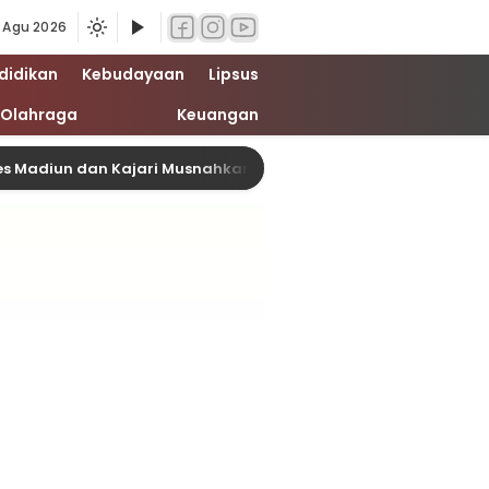
 Agu 2026
didikan
Kebudayaan
Lipsus
Olahraga
Keuangan
 dan Kajari Musnahkan Barang Bukti Perkara Pidana Umum