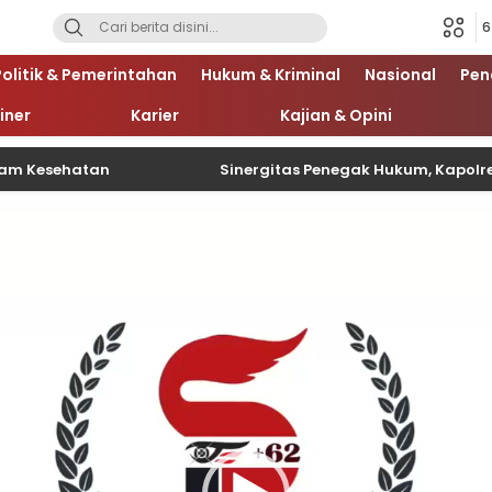
6
Politik & Pemerintahan
Hukum & Kriminal
Nasional
Pen
iner
Karier
Kajian & Opini
atan
Sinergitas Penegak Hukum, Kapolres Madiun
Pemutar
Video