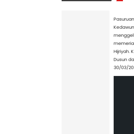
Pasurua
Kedawung
menggela
memeriahk
Hijriyah.
Dusun da
30/03/20