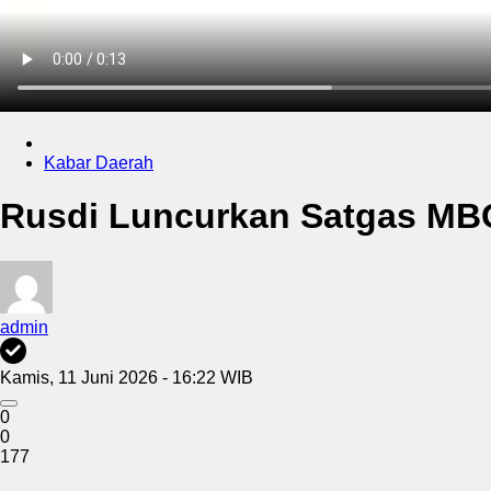
Kabar Daerah
Rusdi Luncurkan Satgas MBG
admin
Kamis, 11 Juni 2026 - 16:22 WIB
0
0
177