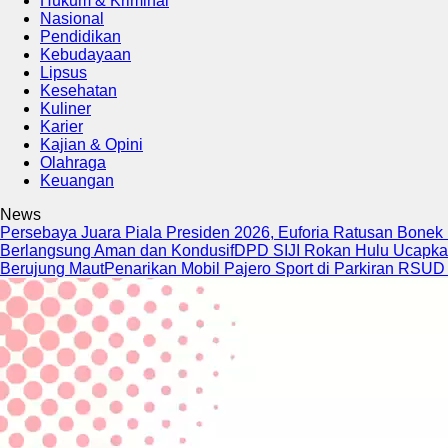
Hukum & Kriminal
Nasional
Pendidikan
Kebudayaan
Lipsus
Kesehatan
Kuliner
Karier
Kajian & Opini
Olahraga
Keuangan
News
Persebaya Juara Piala Presiden 2026, Euforia Ratusan Bone
Berlangsung Aman dan Kondusif
DPD SIJI Rokan Hulu Ucapk
Berujung Maut
Penarikan Mobil Pajero Sport di Parkiran RSUD 