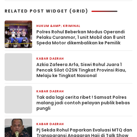
RELATED POST WIDGET (GRID)
HUKUM &AMP; KRIMINAL
2 hari yang lalu
Polres Rohul Beberkan Modus Operandi
Pelaku Curanmor, 1 unit Mobil dan 8 unit
Speda Motor dikembalikan ke Pemilik
KABAR DAERAH
4 hari yang lalu
Azkia Zafeera Arfa, Siswi Rohul Juara 1
Pencak Silat O2SN Tingkat Provinsi Riau,
Melaju ke Tingkat Nasional
KABAR DAERAH
5 hari yang lalu
Tak ada lagi cerita ribet ! Samsat Polres
malang jadi contoh pelayan publik bebas
pungli
KABAR DAERAH
2 minggu yang lalu
Pj Sekda Rohul Paparkan Evaluasi MTQ dan
Transparansi Anggaran Haji di Talk Show