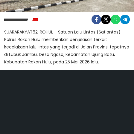
SUARARAKYAT62, ROHUL – Satuan Lalu Lintas (Satlantas)
Polres Rokan Hulu memberikan penjelasan terkait
kecelakaan lalu lintas yang terjadi di Jalan Provinsi tepatnya
di Lubuk Jambu, Desa Ngaso, Kecamatan Ujung Batu,
Kabupaten Rokan Hulu, pada 25 Mei 2026 lalu.