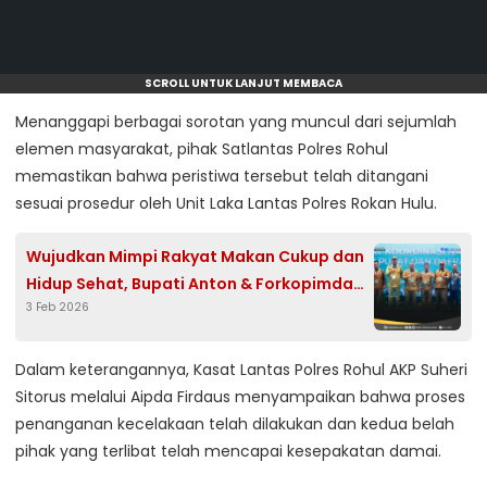
SCROLL UNTUK LANJUT MEMBACA
Menanggapi berbagai sorotan yang muncul dari sejumlah
elemen masyarakat, pihak Satlantas Polres Rohul
memastikan bahwa peristiwa tersebut telah ditangani
sesuai prosedur oleh Unit Laka Lantas Polres Rokan Hulu.
Wujudkan Mimpi Rakyat Makan Cukup dan
Hidup Sehat, Bupati Anton & Forkopimda
3 Feb 2026
Rohul Satu Komando dengan Presiden
Prabowo
Dalam keterangannya, Kasat Lantas Polres Rohul AKP Suheri
Sitorus melalui Aipda Firdaus menyampaikan bahwa proses
penanganan kecelakaan telah dilakukan dan kedua belah
pihak yang terlibat telah mencapai kesepakatan damai.