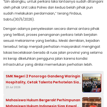
“Izin abangku, untuk perkara laka lantasnya sudah ditangani
oleh pihak Unit Laka Polres dan kedua belah pihak pun
sudah melakukan perdamaian,” terang Firdaus,
Sabtu(30/5/2026).
Dengan adanya penyelesaian secara damai antara pihak
yang terlibat, proses penanganan perkara telah berjalan
sesuai mekanisme yang berlaku. Meski demikian, kejadian
tersebut tetap menjadi perhatian masyarakat mengingat
lokasi kecelakaan berada di ruas jalan provinsi yang selama
ini kerap dikeluhkan pengguna jalan karena kondisi
infrastruktur yang dinilai memerlukan perhatian lebih.
SMK Negeri 2 Ponorogo Gandeng Waringin
Hospitality, Cetak Talenta Perhotelan Siap
23 Jul 2026
Kerja
Mahasiswa Hukum Bergerak! Perhimpunan
Mahasiswa Hukum Indonesia Siap Kawal