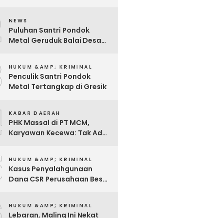
Pabrik Rokok
2
NEWS
Puluhan Santri Pondok
Metal Geruduk Balai Desa
Kawisrejo
3
HUKUM &AMP; KRIMINAL
Penculik Santri Pondok
Metal Tertangkap di Gresik
4
KABAR DAERAH
PHK Massal di PT MCM,
Karyawan Kecewa: Tak Ada
Sosialisasi, Hanya Diminta
5
Tanda Tangan
HUKUM &AMP; KRIMINAL
Kasus Penyalahgunaan
Dana CSR Perusahaan Besar
Di Pasuruan, Pelapor
6
Dimintai Keterangan Polisi
HUKUM &AMP; KRIMINAL
Lebaran, Maling Ini Nekat