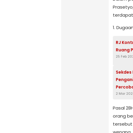
Prasetyo,
terdapat
1. Dugaa
RJ Kont
Ruang P
25 Feb 20
Sekdes 
Pengani
Percoba
2 Mar 20
Pasal 28
orang be
tersebut
wenang. 