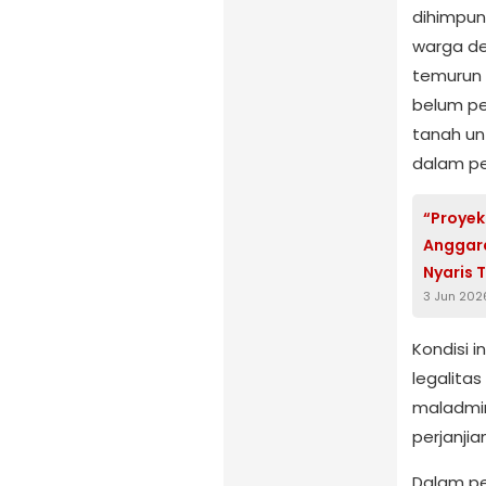
dihimpun
warga de
temurun s
belum pe
tanah un
dalam p
“Proyek
Anggara
Nyaris 
3 Jun 202
Kondisi 
legalita
maladmin
perjanji
Dalam pe