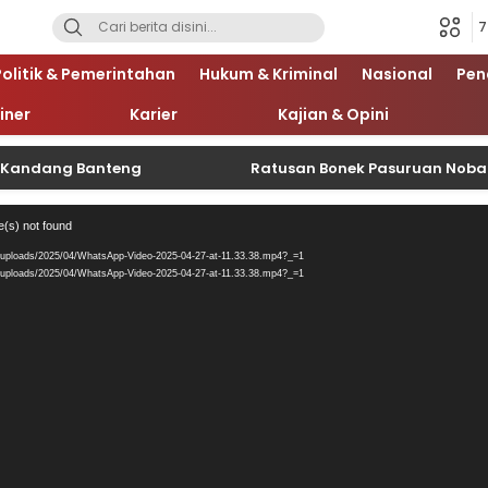
7
Politik & Pemerintahan
Hukum & Kriminal
Nasional
Pen
iner
Karier
Kajian & Opini
ng Banteng
Ratusan Bonek Pasuruan Nobar Final Pi
Pemutar
e(s) not found
Video
/uploads/2025/04/WhatsApp-Video-2025-04-27-at-11.33.38.mp4?_=1
/uploads/2025/04/WhatsApp-Video-2025-04-27-at-11.33.38.mp4?_=1