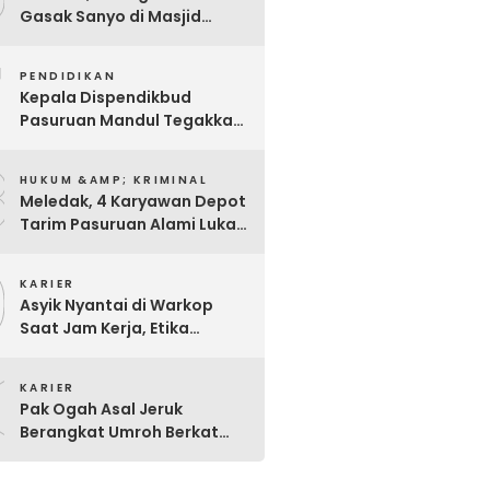
Gasak Sanyo di Masjid
Sentong
7
PENDIDIKAN
Kepala Dispendikbud
Pasuruan Mandul Tegakkan
Aturan, Pungli Dibiarkan
8
Merajalela
HUKUM &AMP; KRIMINAL
Meledak, 4 Karyawan Depot
Tarim Pasuruan Alami Luka
Bakar Serius
9
KARIER
Asyik Nyantai di Warkop
Saat Jam Kerja, Etika
Pegawai P3K Pemkot
0
Pasuruan Disorot
KARIER
Pak Ogah Asal Jeruk
Berangkat Umroh Berkat
Dermawan Berseragam
Coklat