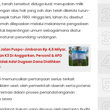
, tanah tersebut diduga kuat merupakan milik
ngan alas hak yang sah dan telah dikelola turun-
ejak tahun 1960. Hingga kini, lahan itu disebut
rnah dilepaskan melalui mekanisme pengadaan
tuk kepentingan umum sebagaimana diatur
eraturan perundang-undangan.
 Jalan Puspo-Jimbaran Rp 4,6 Milyar,
n K3 Di Anggarkan, Personil & APD
Tidak Ada! Dugaan Dana Dialihkan
6
ini memunculkan pertanyaan serius terkait
s klaim aset oleh pemerintah daerah serta potensi
istrasi dalam proses penandatanganan
an sewa
ndapat hukum yang disusun oleh Hertanto Budhi