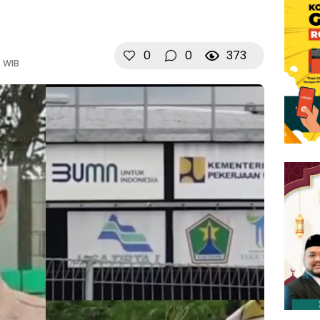
0
0
373
5 WIB