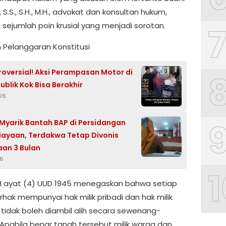
 S.S., S.H., M.H., advokat dan konsultan hukum,
 sejumlah poin krusial yang menjadi sorotan.
n Pelanggaran Konstitusi
roversial! Aksi Perampasan Motor di
ublik Kok Bisa Berakhir
26
Myarik Bantah BAP di Persidangan
ayaan, Terdakwa Tetap Divonis
an 3 Bulan
26
1
H ayat (4) UUD 1945 menegaskan bahwa setiap
rhak mempunyai hak milik pribadi dan hak milik
 tidak boleh diambil alih secara sewenang-
Apabila benar tanah tersebut milik warga dan