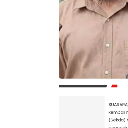
SUARARA
kembali 
(Sekda) M
penegak 