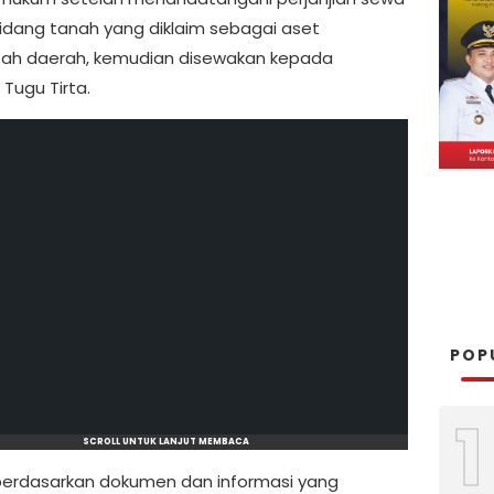
idang tanah yang diklaim sebagai aset
ah daerah, kemudian disewakan kepada
Tugu Tirta.
POP
1
SCROLL UNTUK LANJUT MEMBACA
erdasarkan dokumen dan informasi yang