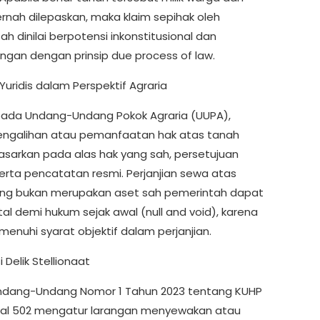
rnah dilepaskan, maka klaim sepihak oleh
h dinilai berpotensi inkonstitusional dan
ngan dengan prinsip due process of law.
Yuridis dalam Perspektif Agraria
pada Undang-Undang Pokok Agraria (UUPA),
engalihan atau pemanfaatan hak atas tanah
dasarkan pada alas hak yang sah, persetujuan
serta pencatatan resmi. Perjanjian sewa atas
ng bukan merupakan aset sah pemerintah dapat
atal demi hukum sejak awal (null and void), karena
menuhi syarat objektif dalam perjanjian.
i Delik Stellionaat
ndang-Undang Nomor 1 Tahun 2023 tentang KUHP
sal 502 mengatur larangan menyewakan atau